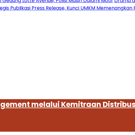
 Gedung Lotte Avenue, Polisi Masih Dalami Motif
Drama di
tegis Publikasi Press Release, Kunci UMKM Memenangkan 
gement melalui Kemitraan Distribusi