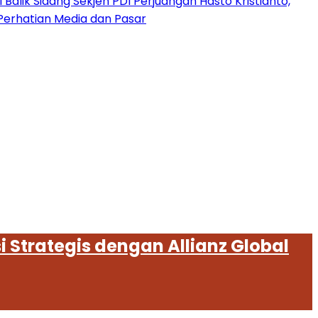
 Balik Sidang Sekjen PDI Perjuangan Hasto Kristianto,
Perhatian Media dan Pasar
 Strategis dengan Allianz Global