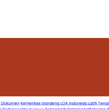
mi Dokumen
Kemenkes Gandeng LOA Indonesia Latih Tena