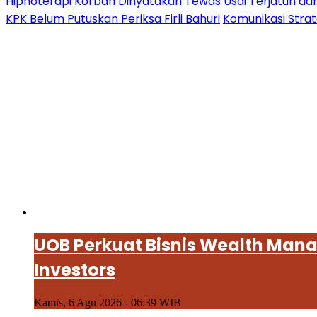
Hipnoterapi
Korban Dinyatakan Tewas Usai Terjatuh dari
KPK Belum Putuskan Periksa Firli Bahuri
Komunikasi Stra
UOB Perkuat Bisnis Wealth Mana
Investors
Kamis, 6 Agu 2026 - 06:39 WIB