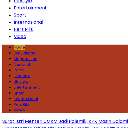
Lifestyle
Entertainment
Sport
Internasional
Pers Rilis
Video
Home
Info Jakarta
Megapolitan
Nasional
Politik
Ekonomi
Lifestyle
Entertainment
Sport
Internasional
Pers Rilis
Video
Surat Istri Menteri UMKM Jadi Polemik, KPK Masih Dala