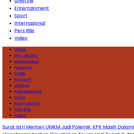
Lifestyle
Entertainment
Sport
Internasional
Pers Rilis
Video
Home
Info Jakarta
Megapolitan
Nasional
Politik
Ekonomi
Lifestyle
Entertainment
Sport
Internasional
Pers Rilis
Video
Surat Istri Menteri UMKM Jadi Polemik, KPK Masih Dala