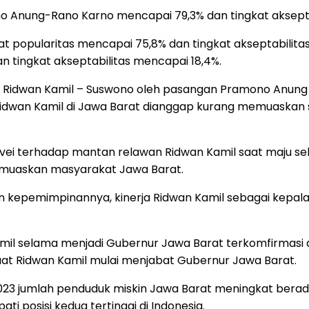
o Anung-Rano Karno mencapai 79,3% dan tingkat aksepta
t popularitas mencapai 75,8% dan tingkat akseptabilit
n tingkat akseptabilitas mencapai 18,4%.
 Ridwan Kamil – Suswono oleh pasangan Pramono Anung –
idwan Kamil di Jawa Barat dianggap kurang memuaskan 
l survei terhadap mantan relawan Ridwan Kamil saat maju
emuaskan masyarakat Jawa Barat.
un kepemimpinannya, kinerja Ridwan Kamil sebagai kepal
mil selama menjadi Gubernur Jawa Barat terkomfirmasi
saat Ridwan Kamil mulai menjabat Gubernur Jawa Barat.
3 jumlah penduduk miskin Jawa Barat meningkat berada di
 posisi kedua tertinggi di Indonesia.