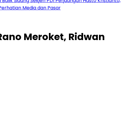
 Balik Sidang Sekjen PDI Perjuangan Hasto Kristianto,
Perhatian Media dan Pasar
Rano Meroket, Ridwan