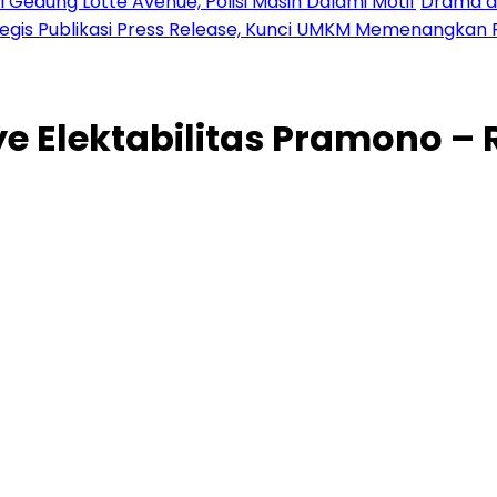
 Gedung Lotte Avenue, Polisi Masih Dalami Motif
Drama di
tegis Publikasi Press Release, Kunci UMKM Memenangkan 
Elektabilitas Pramono – 