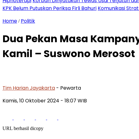
Hipnoterapi
Korban Dinyatakan Tewas Usai Terjatuh dari
KPK Belum Putuskan Periksa Firli Bahuri
Komunikasi Stra
Home
Politik
/
Dua Pekan Masa Kampanye 
Kamil – Suswono Merosot
Tim Harian Jayakarta
- Pewarta
Kamis, 10 Oktober 2024
- 18:07 WIB
URL berhasil dicopy