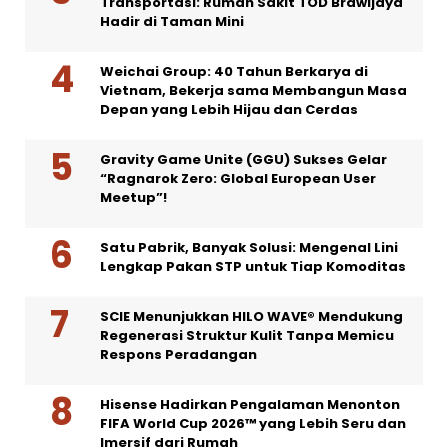
Transportasi: Rumah Sakit TOD Brawijaya
Hadir di Taman Mini
Weichai Group: 40 Tahun Berkarya di
Vietnam, Bekerja sama Membangun Masa
Depan yang Lebih Hijau dan Cerdas
Gravity Game Unite (GGU) Sukses Gelar
“Ragnarok Zero: Global European User
Meetup”!
Satu Pabrik, Banyak Solusi: Mengenal Lini
Lengkap Pakan STP untuk Tiap Komoditas
SCIE Menunjukkan HILO WAVE® Mendukung
Regenerasi Struktur Kulit Tanpa Memicu
Respons Peradangan
Hisense Hadirkan Pengalaman Menonton
FIFA World Cup 2026™ yang Lebih Seru dan
Imersif dari Rumah