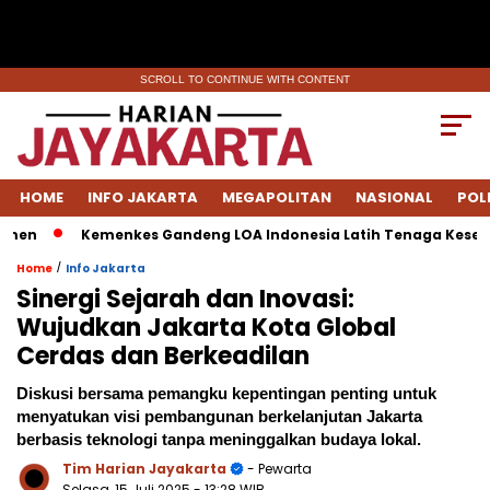
SCROLL TO CONTINUE WITH CONTENT
HOME
INFO JAKARTA
MEGAPOLITAN
NASIONAL
POL
n
Kemenkes Gandeng LOA Indonesia Latih Tenaga Kesehatan
/
Home
Info Jakarta
Sinergi Sejarah dan Inovasi:
Wujudkan Jakarta Kota Global
Cerdas dan Berkeadilan
Diskusi bersama pemangku kepentingan penting untuk
menyatukan visi pembangunan berkelanjutan Jakarta
berbasis teknologi tanpa meninggalkan budaya lokal.
Tim Harian Jayakarta
- Pewarta
Selasa, 15 Juli 2025
- 13:28 WIB