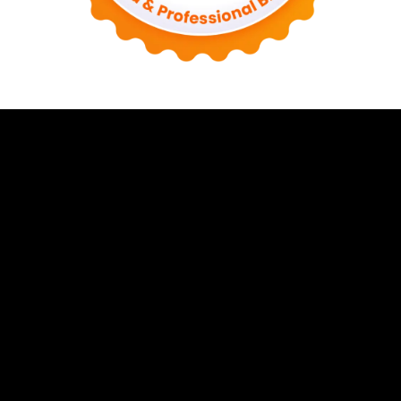
HARIAN INDONESIA GROUP
Harianindonesia.com
Harianekonomi.com
Harianolahraga.com
Harianbogor.com
Hariansumedang.com
Hariankarawang.com
Hariancirebon.com
Harianjayakarta.com
Harianmalang.com