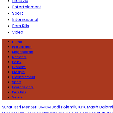
Lifestyle
Entertainment
Sport
Internasional
Pers Rilis
Video
Home
Info Jakarta
Megapolitan
Nasional
Politik
Ekonomi
Lifestyle
Entertainment
Sport
Internasional
Pers Rilis
Video
Surat Istri Menteri UMKM Jadi Polemik, KPK Masih Dala