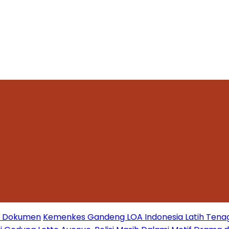
mi Dokumen
Kemenkes Gandeng LOA Indonesia Latih Tena