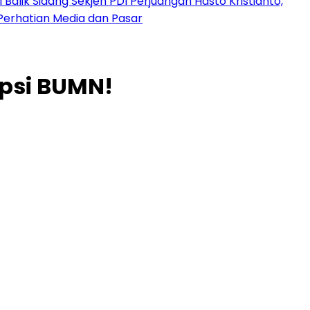
 Balik Sidang Sekjen PDI Perjuangan Hasto Kristianto,
Perhatian Media dan Pasar
upsi BUMN!