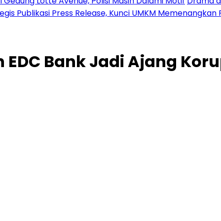
 Gedung Lotte Avenue, Polisi Masih Dalami Motif
Drama di
tegis Publikasi Press Release, Kunci UMKM Memenangkan 
sin EDC Bank Jadi Ajang Kor