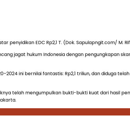
ar penyidikan EDC Rp2,1 T. (Dok. Sapulapngit.com/ M. Rif
cang jagat hukum Indonesia dengan pengungkapan skand
24 ini bernilai fantastis: Rp2,1 triliun, dan diduga tel
knya telah mengumpulkan bukti-bukti kuat dari hasil pe
akarta.