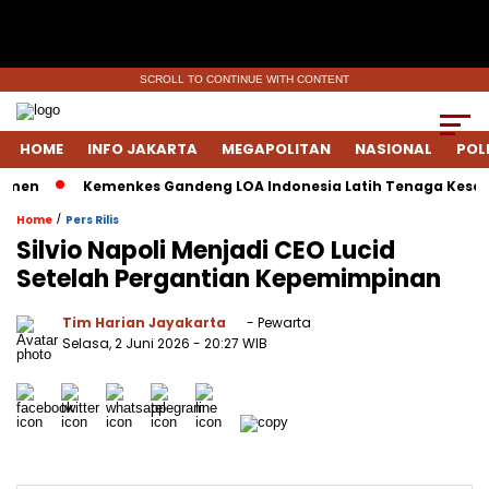
SCROLL TO CONTINUE WITH CONTENT
HOME
INFO JAKARTA
MEGAPOLITAN
NASIONAL
POL
Kemenkes Gandeng LOA Indonesia Latih Tenaga Kesehatan T
/
Home
Pers Rilis
Silvio Napoli Menjadi CEO Lucid
Setelah Pergantian Kepemimpinan
Tim Harian Jayakarta
- Pewarta
Selasa, 2 Juni 2026
- 20:27 WIB