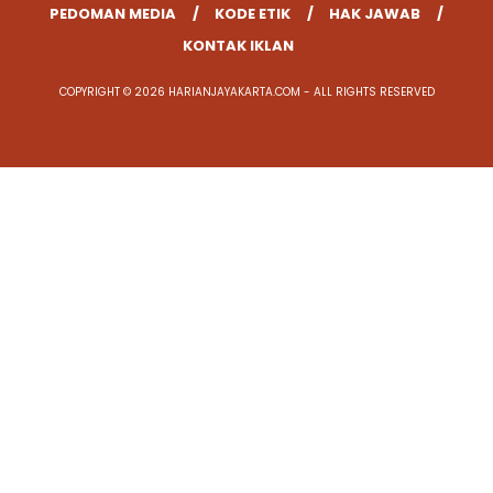
PEDOMAN MEDIA
KODE ETIK
HAK JAWAB
KONTAK IKLAN
COPYRIGHT © 2026 HARIANJAYAKARTA.COM - ALL RIGHTS RESERVED