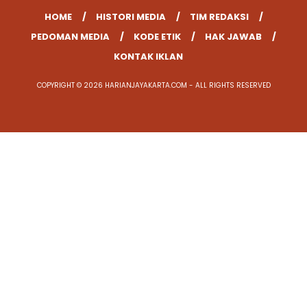
HOME
HISTORI MEDIA
TIM REDAKSI
PEDOMAN MEDIA
KODE ETIK
HAK JAWAB
KONTAK IKLAN
COPYRIGHT © 2026 HARIANJAYAKARTA.COM - ALL RIGHTS RESERVED