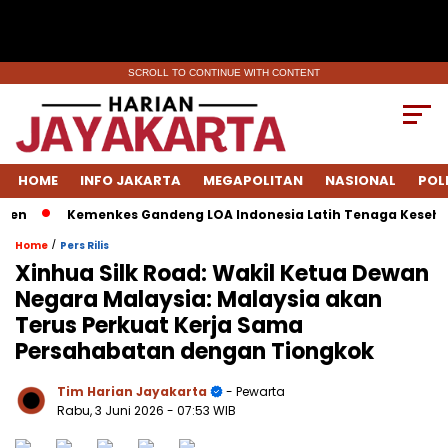
SCROLL TO CONTINUE WITH CONTENT
HOME
INFO JAKARTA
MEGAPOLITAN
NASIONAL
POL
en
Kemenkes Gandeng LOA Indonesia Latih Tenaga Kesehata
/
Home
Pers Rilis
Xinhua Silk Road: Wakil Ketua Dewan
Negara Malaysia: Malaysia akan
Terus Perkuat Kerja Sama
Persahabatan dengan Tiongkok
Tim Harian Jayakarta
- Pewarta
Rabu, 3 Juni 2026
- 07:53 WIB