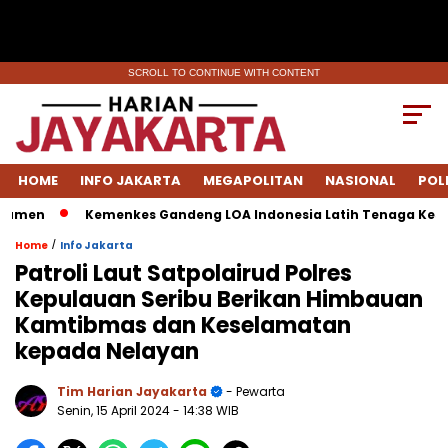
SCROLL TO CONTINUE WITH CONTENT
HOME
INFO JAKARTA
MEGAPOLITAN
NASIONAL
POL
men
Kemenkes Gandeng LOA Indonesia Latih Tenaga Kesehat
/
Home
Info Jakarta
Patroli Laut Satpolairud Polres
Kepulauan Seribu Berikan Himbauan
Kamtibmas dan Keselamatan
kepada Nelayan
Tim Harian Jayakarta
- Pewarta
Senin, 15 April 2024
- 14:38 WIB