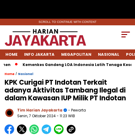
SCROLL TO CONTINUE WITH CONTENT
HOME
INFO JAKARTA
MEGAPOLITAN
NASIONAL
POL
en
Kemenkes Gandeng LOA Indonesia Latih Tenaga Kesehata
/
Home
Nasional
KPK Curigai PT Indotan Terkait
adanya Aktivitas Tambang Ilegal di
dalam Kawasan IUP Milik PT Indotan
Tim Harian Jayakarta
- Pewarta
Senin, 7 Oktober 2024
- 11:23 WIB