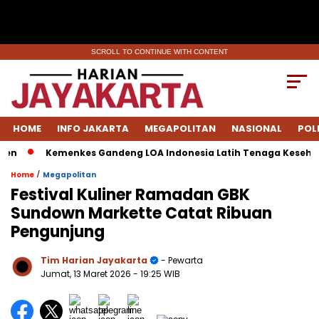
SCROLL TO CONTINUE WITH CONTENT
HOME
INFO JAKARTA
MEGAPOLITAN
NASIONAL
POL
Kemenkes Gandeng LOA Indonesia Latih Tenaga Kesehatan 
/
Home
Megapolitan
Festival Kuliner Ramadan GBK
Sundown Markette Catat Ribuan
Pengunjung
Tim Harian Jayakarta
- Pewarta
Jumat, 13 Maret 2026
- 19:25 WIB