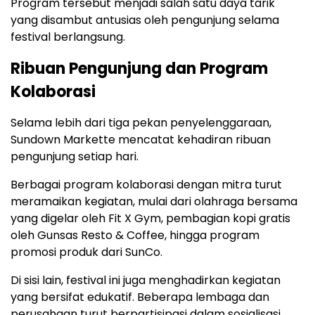
Program
tersebut
menjadi
salah
satu
daya
tarik
yang
disambut
antusias
oleh
pengunjung
selama
festival
berlangsung.
Ribuan
Pengunjung
dan
Program
Kolaborasi
Selama
lebih
dari
tiga
pekan
penyelenggaraan,
Sundown
Markette
mencatat
kehadiran
ribuan
pengunjung
setiap
hari.
Berbagai
program
kolaborasi
dengan
mitra
turut
meramaikan
kegiatan,
mulai
dari
olahraga
bersama
yang
digelar
oleh
Fit X Gym
,
pembagian
kopi
gratis
oleh
Gunsas Resto & Coffee
,
hingga
program
promosi
produk
dari
SunCo
.
Di
sisi
lain,
festival
ini
juga
menghadirkan
kegiatan
yang
bersifat
edukatif.
Beberapa
lembaga
dan
perusahaan
turut
berpartisipasi
dalam
sosialisasi