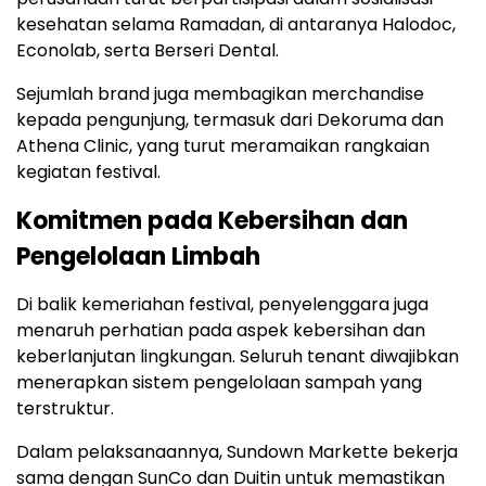
kesehatan
selama
Ramadan,
di
antaranya
Halodoc
,
Econolab
,
serta
Berseri Dental
.
Sejumlah
brand
juga
membagikan
merchandise
kepada
pengunjung,
termasuk
dari
Dekoruma
dan
Athena Clinic
,
yang
turut
meramaikan
rangkaian
kegiatan
festival.
Komitmen
pada
Kebersihan
dan
Pengelolaan
Limbah
Di
balik
kemeriahan
festival,
penyelenggara
juga
menaruh
perhatian
pada
aspek
kebersihan
dan
keberlanjutan
lingkungan.
Seluruh
tenant
diwajibkan
menerapkan
sistem
pengelolaan
sampah
yang
terstruktur.
Dalam
pelaksanaannya,
Sundown
Markette
bekerja
sama
dengan
SunCo
dan
Duitin
untuk
memastikan