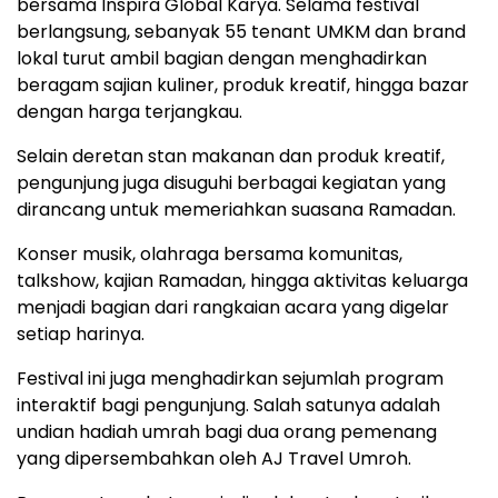
bersama
Inspira Global Karya
.
Selama
festival
berlangsung,
sebanyak
55
tenant
UMKM
dan
brand
lokal
turut
ambil
bagian
dengan
menghadirkan
beragam
sajian
kuliner,
produk
kreatif,
hingga
bazar
dengan
harga
terjangkau.
Selain
deretan
stan
makanan
dan
produk
kreatif,
pengunjung
juga
disuguhi
berbagai
kegiatan
yang
dirancang
untuk
memeriahkan
suasana
Ramadan.
Konser
musik,
olahraga
bersama
komunitas,
talkshow,
kajian
Ramadan,
hingga
aktivitas
keluarga
menjadi
bagian
dari
rangkaian
acara
yang
digelar
setiap
harinya.
Festival
ini
juga
menghadirkan
sejumlah
program
interaktif
bagi
pengunjung.
Salah
satunya
adalah
undian
hadiah
umrah
bagi
dua
orang
pemenang
yang
dipersembahkan
oleh
AJ Travel Umroh
.