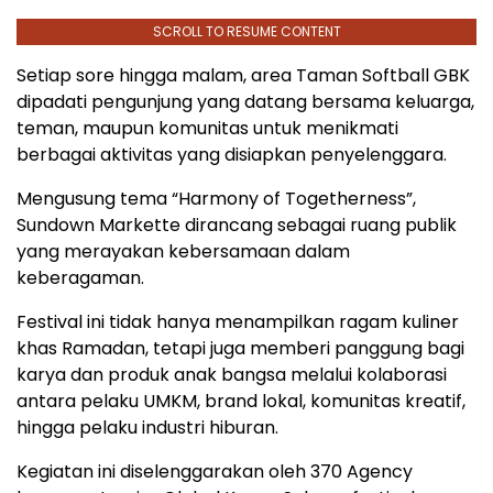
SCROLL TO RESUME CONTENT
Setiap
sore
hingga
malam,
area
Taman
Softball
GBK
dipadati
pengunjung
yang
datang
bersama
keluarga,
teman,
maupun
komunitas
untuk
menikmati
berbagai
aktivitas
yang
disiapkan
penyelenggara.
Mengusung
tema
“
Harmony
of
Togetherness”
,
Sundown
Markette
dirancang
sebagai
ruang
publik
yang
merayakan
kebersamaan
dalam
keberagaman.
Festival
ini
tidak
hanya
menampilkan
ragam
kuliner
khas
Ramadan,
tetapi
juga
memberi
panggung
bagi
karya
dan
produk
anak
bangsa
melalui
kolaborasi
antara
pelaku
UMKM,
brand
lokal,
komunitas
kreatif,
hingga
pelaku
industri
hiburan.
Kegiatan
ini
diselenggarakan
oleh
370 Agency