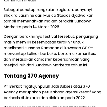
komunitas
kreatif.
Sebagai
penutup
rangkaian
kegiatan,
penyanyi
Shakira Jasmine
dari
Musica Studios
dijadwalkan
tampil
memeriahkan
malam
terakhir
Sundown
Markette
pada
14
Maret
2026.
Dengan
berakhirnya
festival
tersebut,
pengunjung
masih
memiliki
kesempatan
terakhir
untuk
menikmati
suasana
Ramadan
di
kawasan
GBK—
menyantap
kuliner
berbuka,
bertemu
komunitas,
dan
merasakan
atmosfer
kebersamaan
yang
menjadi
ruh
dari
Sundown
Markette
tahun
ini.
Tentang
370
Agency
PT Berkat Tigatujuhpuluh Jadi Sukses
atau
370
Agency
merupakan
perusahaan
agensi
kreatif
yang
berbasis
di
Jakarta
dan
didirikan
pada
2022.