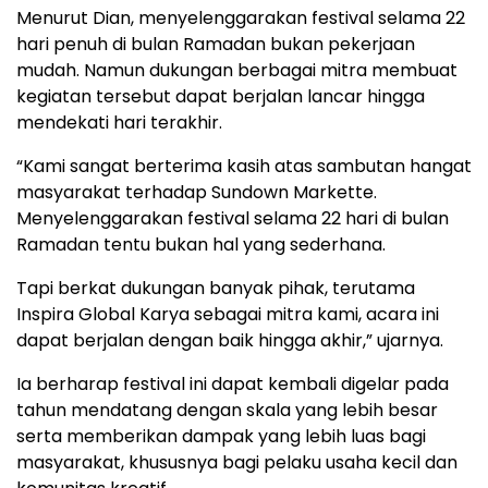
Menurut
Dian,
menyelenggarakan
festival
selama
22
hari
penuh
di
bulan
Ramadan
bukan
pekerjaan
mudah.
Namun
dukungan
berbagai
mitra
membuat
kegiatan
tersebut
dapat
berjalan
lancar
hingga
mendekati
hari
terakhir.
“
Kami
sangat
berterima
kasih
atas
sambutan
hangat
masyarakat
terhadap
Sundown
Markette.
Menyelenggarakan
festival
selama
22
hari
di
bulan
Ramadan
tentu
bukan
hal
yang
sederhana.
Tapi
berkat
dukungan
banyak
pihak,
terutama
Inspira
Global
Karya
sebagai
mitra
kami,
acara
ini
dapat
berjalan
dengan
baik
hingga
akhir,”
ujarnya.
Ia
berharap
festival
ini
dapat
kembali
digelar
pada
tahun
mendatang
dengan
skala
yang
lebih
besar
serta
memberikan
dampak
yang
lebih
luas
bagi
masyarakat,
khususnya
bagi
pelaku
usaha
kecil
dan