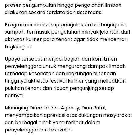
proses
pengumpulan
hingga
pengolahan
limbah
dilakukan
secara
terdata
dan
sistematis.
Program
ini
mencakup
pengelolaan
berbagai
jenis
sampah,
termasuk
pengolahan
minyak
jelantah
dari
aktivitas
kuliner
para
tenant
agar
tidak
mencemari
lingkungan.
Upaya
tersebut
menjadi
bagian
dari
komitmen
penyelenggara
untuk
mengurangi
dampak
limbah
terhadap
kesehatan
dan
lingkungan
di
tengah
tingginya
aktivitas
festival
kuliner
yang
melibatkan
puluhan
tenant
dan
ribuan
pengunjung
setiap
harinya.
Managing
Director
370
Agency,
Dian Rufal
,
menyampaikan
apresiasi
atas
dukungan
masyarakat
dan
berbagai
pihak
yang
terlibat
dalam
penyelenggaraan
festival
ini.