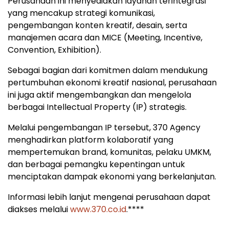
Perusahaan
ini
menyediakan
layanan
terintegrasi
yang
mencakup
strategi
komunikasi,
pengembangan
konten
kreatif,
desain,
serta
manajemen
acara
dan
MICE (
Meeting,
Incentive,
Convention,
Exhibition)
.
Sebagai
bagian
dari
komitmen
dalam
mendukung
pertumbuhan
ekonomi
kreatif
nasional,
perusahaan
ini
juga
aktif
mengembangkan
dan
mengelola
berbagai
Intellectual
Property (
IP)
strategis.
Melalui
pengembangan
IP
tersebut,
370
Agency
menghadirkan
platform
kolaboratif
yang
mempertemukan
brand,
komunitas,
pelaku
UMKM,
dan
berbagai
pemangku
kepentingan
untuk
menciptakan
dampak
ekonomi
yang
berkelanjutan.
Informasi
lebih
lanjut
mengenai
perusahaan
dapat
diakses
melalui
www.
370.
co.
id
.****