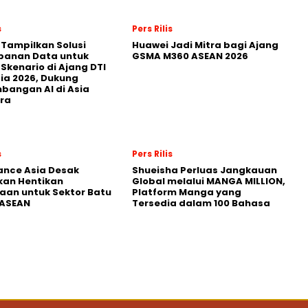
s
Pers Rilis
 Tampilkan Solusi
Huawei Jadi Mitra bagi Ajang
panan Data untuk
GSMA M360 ASEAN 2026
 Skenario di Ajang DTI
ia 2026, Dukung
angan AI di Asia
ra
s
Pers Rilis
nance Asia Desak
Shueisha Perluas Jangkauan
kan Hentikan
Global melalui MANGA MILLION,
an untuk Sektor Batu
Platform Manga yang
 ASEAN
Tersedia dalam 100 Bahasa