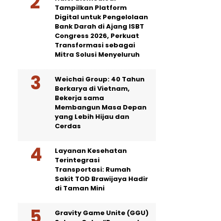
Tampilkan Platform
Digital untuk Pengelolaan
Bank Darah di Ajang ISBT
Congress 2026, Perkuat
Transformasi sebagai
Mitra Solusi Menyeluruh
Weichai Group: 40 Tahun
Berkarya di Vietnam,
Bekerja sama
Membangun Masa Depan
yang Lebih Hijau dan
Cerdas
Layanan Kesehatan
Terintegrasi
Transportasi: Rumah
Sakit TOD Brawijaya Hadir
di Taman Mini
Gravity Game Unite (GGU)