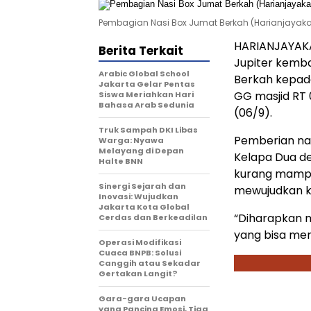
Pembagian Nasi Box Jumat Berkah (Harianjayakar
HARIANJAYAKA
Berita Terkait
Jupiter kemb
Arabic Global School
Berkah kepada
Jakarta Gelar Pentas
GG masjid RT 
Siswa Meriahkan Hari
Bahasa Arab Sedunia
(06/9).
Truk Sampah DKI Libas
Pemberian nas
Warga: Nyawa
Melayang di Depan
Kelapa Dua d
Halte BNN
kurang mampu.
Sinergi Sejarah dan
mewujudkan k
Inovasi: Wujudkan
Jakarta Kota Global
“Diharapkan m
Cerdas dan Berkeadilan
yang bisa mer
Operasi Modifikasi
Cuaca BNPB: Solusi
Canggih atau Sekadar
Gertakan Langit?
Gara-gara Ucapan
yang Pancing Emosi, Tiga