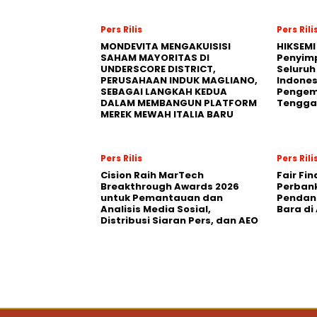
Pers Rilis
Pers Rili
MONDEVITA MENGAKUISISI
HIKSEMI
SAHAM MAYORITAS DI
Penyim
UNDERSCORE DISTRICT,
Seluruh
PERUSAHAAN INDUK MAGLIANO,
Indones
SEBAGAI LANGKAH KEDUA
Pengemb
DALAM MEMBANGUN PLATFORM
Tengga
MEREK MEWAH ITALIA BARU
Pers Rilis
Pers Rili
Cision Raih MarTech
Fair Fi
Breakthrough Awards 2026
Perban
untuk Pemantauan dan
Pendana
Analisis Media Sosial,
Bara di
Distribusi Siaran Pers, dan AEO