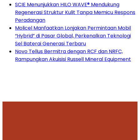
SCIE Menunjukkan HILO WAVE® Mendukung
Regenerasi Struktur Kulit Tanpa Memicu Respons
Peradangan
Molicel Manfaatkan Lonjakan Permintaan Mobil
“Hybrid” di Pasar Global, Perkenalkan Teknologi
Sel Baterai Generasi Terbaru
Novo Tellus Bermitra dengan RCF dan NRFC,
Rampungkan Akuisisi Russell Mineral Equipment