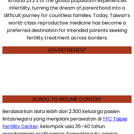
Around 23.2% of the global population experiences
infertility, turning the dream of parenthood into a
difficult journey for countless families. Today, Taiwan’s
world-class reproductive medicine has become a
preferred destination for intended parents seeking
fertility treatment across borders.
ADVERTISEMENT
SCROLL TO RESUME CONTENT
Berdasarkan data lebih dari 2.300 keluarga pasien
lintasnegara yang menjalani perawatan di
TFC Taipei
Fertility Center,
kelompok usia 35–40 tahun
mendominasi profil pasien. Sementara itu, pasien