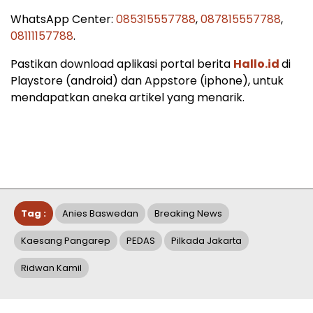
WhatsApp Center:
085315557788
,
087815557788
,
08111157788
.
Pastikan download aplikasi portal berita
Hallo.id
di
Playstore (android) dan Appstore (iphone), untuk
mendapatkan aneka artikel yang menarik.
Tag :
Anies Baswedan
Breaking News
Kaesang Pangarep
PEDAS
Pilkada Jakarta
Ridwan Kamil