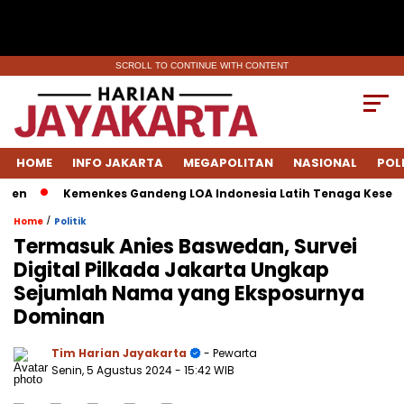
SCROLL TO CONTINUE WITH CONTENT
HOME
INFO JAKARTA
MEGAPOLITAN
NASIONAL
POL
n
Kemenkes Gandeng LOA Indonesia Latih Tenaga Kesehatan
/
Home
Politik
Termasuk Anies Baswedan, Survei
Digital Pilkada Jakarta Ungkap
Sejumlah Nama yang Eksposurnya
Dominan
Tim Harian Jayakarta
- Pewarta
Senin, 5 Agustus 2024
- 15:42 WIB