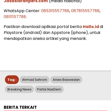
Jasasiaranpers.com
(media nasional)
WhatsApp Center:
085315557788
,
087815557788
,
08111157788
.
Pastikan download aplikasi portal berita
Hallo.id
di
Playstore (android) dan Appstore (iphone), untuk
mendapatkan aneka artikel yang menarik.
Tag :
Ahmad Sahroni
Anies Baswedan
Breaking News
Partai NasDem
BERITA TERKAIT