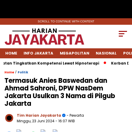
SCROLL TO CONTINUE WITH CONTENT
HOME
INFO JAKARTA
MEGAPOLITAN
NASIONAL
POL
an Tingkatkan Kompetensi Lewat Hipnoterapi
Korban Dinyat
/
Home
Politik
Termasuk Anies Baswedan dan
Ahmad Sahroni, DPW NasDem
Jakarta Usulkan 3 Nama di Pilgub
Jakarta
Tim Harian Jayakarta
- Pewarta
Minggu, 23 Juni 2024
- 16:07 WIB