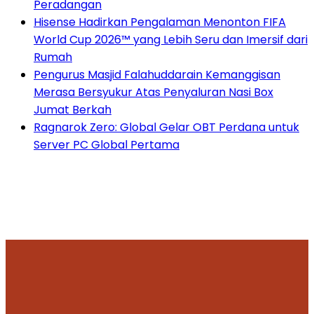
Peradangan
Hisense Hadirkan Pengalaman Menonton FIFA
World Cup 2026™ yang Lebih Seru dan Imersif dari
Rumah
Pengurus Masjid Falahuddarain Kemanggisan
Merasa Bersyukur Atas Penyaluran Nasi Box
Jumat Berkah
Ragnarok Zero: Global Gelar OBT Perdana untuk
Server PC Global Pertama