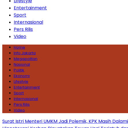
Lifestyle
Entertainment
Sport
Internasional
Pers Rilis
Video
Home
Info Jakarta
Megapolitan
Nasional
Politik
Ekonomi
Lifestyle
Entertainment
Sport
Internasional
Pers Rilis
Video
Surat Istri Menteri UMKM Jadi Polemik, KPK Masih Dala