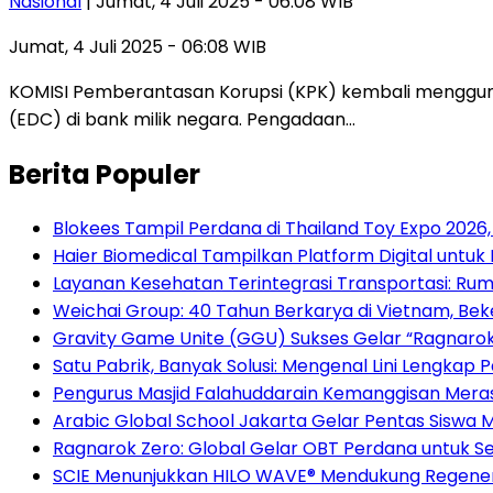
Nasional
| Jumat, 4 Juli 2025 - 06:08 WIB
Jumat, 4 Juli 2025 - 06:08 WIB
KOMISI Pemberantasan Korupsi (KPK) kembali menggun
(EDC) di bank milik negara. Pengadaan…
Berita Populer
Blokees Tampil Perdana di Thailand Toy Expo 202
Haier Biomedical Tampilkan Platform Digital untuk
Layanan Kesehatan Terintegrasi Transportasi: Rum
Weichai Group: 40 Tahun Berkarya di Vietnam, B
Gravity Game Unite (GGU) Sukses Gelar “Ragnarok
Satu Pabrik, Banyak Solusi: Mengenal Lini Lengkap
Pengurus Masjid Falahuddarain Kemanggisan Meras
Arabic Global School Jakarta Gelar Pentas Siswa 
Ragnarok Zero: Global Gelar OBT Perdana untuk S
SCIE Menunjukkan HILO WAVE® Mendukung Regenera