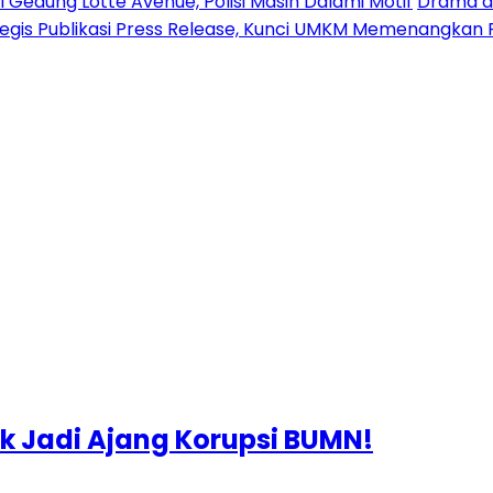
 Gedung Lotte Avenue, Polisi Masih Dalami Motif
Drama di
tegis Publikasi Press Release, Kunci UMKM Memenangkan 
nk Jadi Ajang Korupsi BUMN!