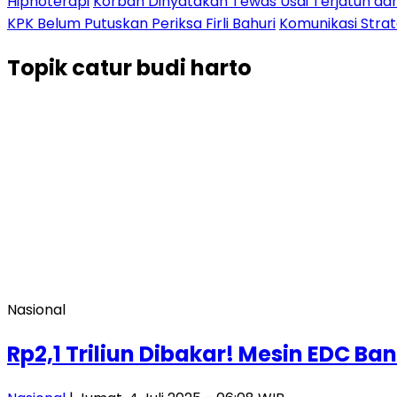
Hipnoterapi
Korban Dinyatakan Tewas Usai Terjatuh dari
KPK Belum Putuskan Periksa Firli Bahuri
Komunikasi Stra
Topik
catur budi harto
Nasional
Rp2,1 Triliun Dibakar! Mesin EDC Ba