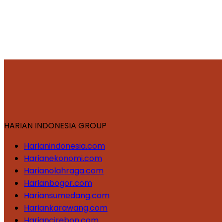
HARIAN INDONESIA GROUP
Harianindonesia.com
Harianekonomi.com
Harianolahraga.com
Harianbogor.com
Hariansumedang.com
Hariankarawang.com
Hariancirebon.com