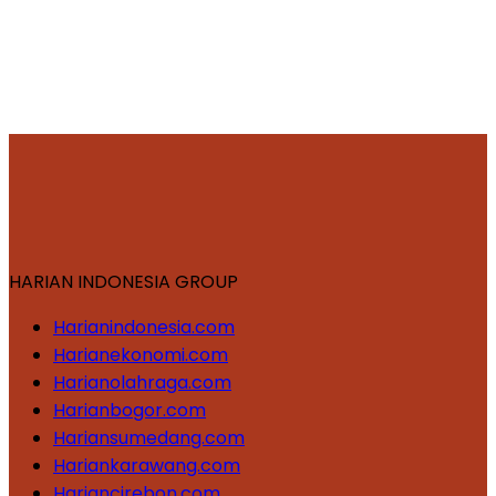
HARIAN INDONESIA GROUP
Harianindonesia.com
Harianekonomi.com
Harianolahraga.com
Harianbogor.com
Hariansumedang.com
Hariankarawang.com
Hariancirebon.com