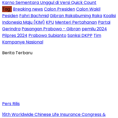
Karno Sementara Unggul di Versi Quick Count
Tag :
Breaking news
Calon Presiden
Calon Wakil
Pesiden
Fahri Bachmid
Gibran Rakabuming Raka
Koalisi
Indonesia Maju (KIM)
KPU
Menteri Pertahanan
Partai
Gerindra
Pasangan Prabowo - Gibran
pemilu 2024
Pilpres 2024
Prabowo Subianto
Sanksi DKPP
Tim
Kampanye Nasional
Berita Terbaru
Pers Rilis
16th Worldwide Chinese Life Insurance Congress &