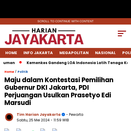
SCROLL TO CONTINUE WITH CONTENT
HOME
INFO JAKARTA
MEGAPOLITAN
NASIONAL
POL
umen
Kemenkes Gandeng LOA Indonesia Latih Tenaga Keseha
/
Home
Politik
Maju dalam Kontestasi Pemilihan
Gubernur DKI Jakarta, PDI
Perjuangan Usulkan Prasetyo Edi
Marsudi
Tim Harian Jayakarta
- Pewarta
Sabtu, 25 Mei 2024
- 11:59 WIB