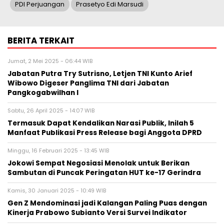
PDI Perjuangan
Prasetyo Edi Marsudi
BERITA TERKAIT
Jumat, 2 Mei 2025 - 06:44 WIB
Jabatan Putra Try Sutrisno, Letjen TNI Kunto Arief
Wibowo Digeser Panglima TNI dari Jabatan
Pangkogabwilhan I
Sabtu, 26 April 2025 - 14:07 WIB
Termasuk Dapat Kendalikan Narasi Publik, Inilah 5
Manfaat Publikasi Press Release bagi Anggota DPRD
Minggu, 16 Februari 2025 - 13:45 WIB
Jokowi Sempat Negosiasi Menolak untuk Berikan
Sambutan di Puncak Peringatan HUT ke-17 Gerindra
Kamis, 30 Januari 2025 - 10:49 WIB
Gen Z Mendominasi jadi Kalangan Paling Puas dengan
Kinerja Prabowo Subianto Versi Survei Indikator