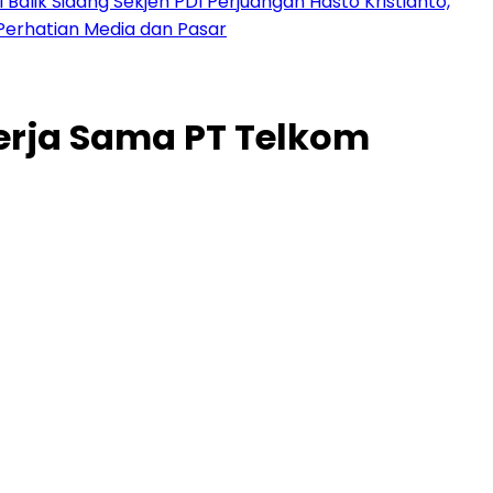
 Balik Sidang Sekjen PDI Perjuangan Hasto Kristianto,
Perhatian Media dan Pasar
erja Sama PT Telkom