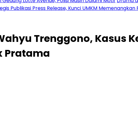
 Gedung Lotte Avenue, Polisi Masih Dalami Motif
Drama di
tegis Publikasi Press Release, Kunci UMKM Memenangkan 
i Wahyu Trenggono, Kasus K
x Pratama