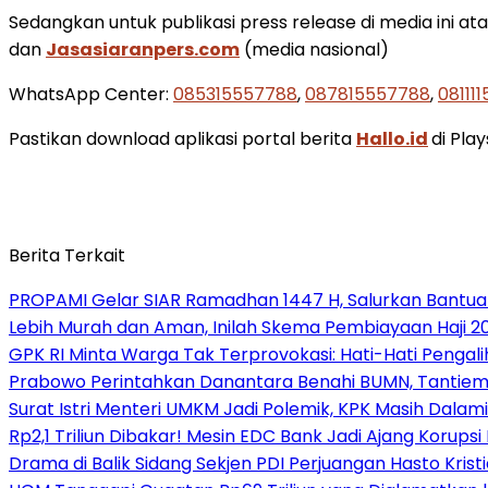
Sedangkan untuk publikasi press release di media ini ata
dan
Jasasiaranpers.com
(media nasional)
WhatsApp Center:
085315557788
,
087815557788
,
08111
Pastikan download aplikasi portal berita
Hallo.id
di Pla
Berita Terkait
PROPAMI Gelar SIAR Ramadhan 1447 H, Salurkan Bantua
Lebih Murah dan Aman, Inilah Skema Pembiayaan Haji 2
GPK RI Minta Warga Tak Terprovokasi: Hati-Hati Pengalih
Prabowo Perintahkan Danantara Benahi BUMN, Tantiem
Surat Istri Menteri UMKM Jadi Polemik, KPK Masih Dala
Rp2,1 Triliun Dibakar! Mesin EDC Bank Jadi Ajang Korups
Drama di Balik Sidang Sekjen PDI Perjuangan Hasto Kristi