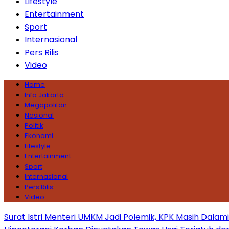
Lifestyle
Entertainment
Sport
Internasional
Pers Rilis
Video
Home
Info Jakarta
Megapolitan
Nasional
Politik
Ekonomi
Lifestyle
Entertainment
Sport
Internasional
Pers Rilis
Video
Surat Istri Menteri UMKM Jadi Polemik, KPK Masih Dala