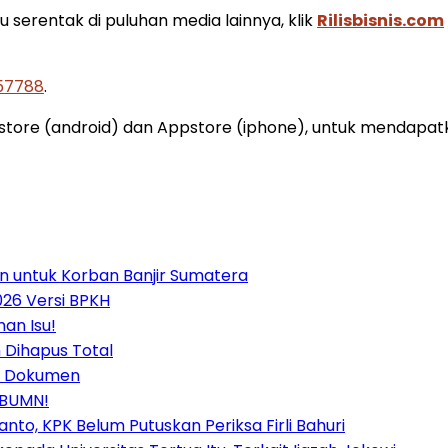
u serentak di puluhan media lainnya, klik
Rilisbisnis.com
157788
.
ystore (android) dan Appstore (iphone), untuk mendapat
n untuk Korban Banjir Sumatera
026 Versi BPKH
an Isu!
 Dihapus Total
mi Dokumen
i BUMN!
anto, KPK Belum Putuskan Periksa Firli Bahuri