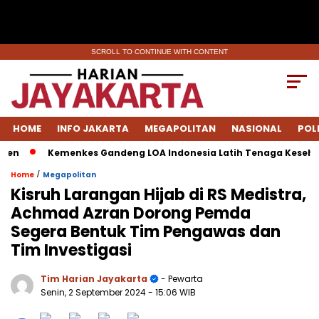
SCROLL TO CONTINUE WITH CONTENT
HOME
INFO JAKARTA
MEGAPOLITAN
NASIONAL
POL
n
Kemenkes Gandeng LOA Indonesia Latih Tenaga Kesehatan
/
Home
Megapolitan
Kisruh Larangan Hijab di RS Medistra,
Achmad Azran Dorong Pemda
Segera Bentuk Tim Pengawas dan
Tim Investigasi
Tim Harian Jayakarta
- Pewarta
Senin, 2 September 2024
- 15:06 WIB