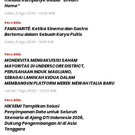
melalui Kampanye Global “Dream
Home”
Sabtu, 8 Agu 2026 - 14:26 WIB
Pers Rilis
FAMILIARITÉ: Ketika Sinema dan Sastra
Bertemu dalam Sebuah Karya Puitis
Sabtu, 8 Agu 2026 - 14:19 WIB
Pers Rilis
MONDEVITA MENGAKUISISI SAHAM
MAYORITAS DI UNDERSCORE DISTRICT,
PERUSAHAAN INDUK MAGLIANO,
SEBAGAI LANGKAH KEDUA DALAM
MEMBANGUN PLATFORM MEREK MEWAH ITALIA BARU
Jumat, 7 Agu 2026 - 09:32 WIB
Pers Rilis
HIKSEMI Tampilkan Solusi
Penyimpanan Data untuk Seluruh
Skenario di Ajang DTI Indonesia 2026,
Dukung Pengembangan AI di Asia
Tenggara