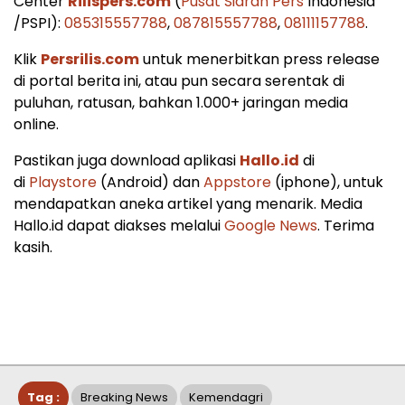
Center
Rilispers.com
(
Pusat Siaran Pers
Indonesia
/PSPI):
085315557788
,
087815557788
,
08111157788
.
Klik
Persrilis.com
untuk menerbitkan press release
di portal berita ini, atau pun secara serentak di
puluhan, ratusan, bahkan 1.000+ jaringan media
online.
Pastikan juga download aplikasi
Hallo.id
di
di
Playstore
(Android) dan
Appstore
(iphone), untuk
mendapatkan aneka artikel yang menarik. Media
Hallo.id dapat diakses melalui
Google News
. Terima
kasih.
Tag :
Breaking News
Kemendagri