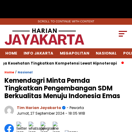
SCROLL TO CONTINUE WITH CONTENT
HOME
INFO JAKARTA
MEGAPOLITAN
NASIONAL
POL
 Kesehatan Tingkatkan Kompetensi Lewat Hipnoterapi
Korb
/
Home
Nasional
Kemendagri Minta Pemda
Tingkatkan Pengembangan SDM
Berkualitas Menuju Indonesia Emas
Tim Harian Jayakarta
- Pewarta
Jumat, 27 September 2024
- 18:05 WIB