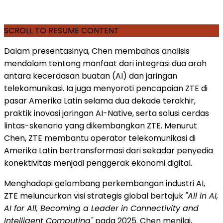
SCROLL TO RESUME CONTENT
Dalam presentasinya, Chen membahas analisis
mendalam tentang manfaat dari integrasi dua arah
antara kecerdasan buatan (AI) dan jaringan
telekomunikasi. Ia juga menyoroti pencapaian ZTE di
pasar Amerika Latin selama dua dekade terakhir,
praktik inovasi jaringan AI-Native, serta solusi cerdas
lintas-skenario yang dikembangkan ZTE. Menurut
Chen, ZTE membantu operator telekomunikasi di
Amerika Latin bertransformasi dari sekadar penyedia
konektivitas menjadi penggerak ekonomi digital.
Menghadapi gelombang perkembangan industri AI,
ZTE meluncurkan visi strategis global bertajuk
"All in AI,
AI for All, Becoming a Leader in Connectivity and
Intelligent Computing"
pada 2025. Chen menilai,