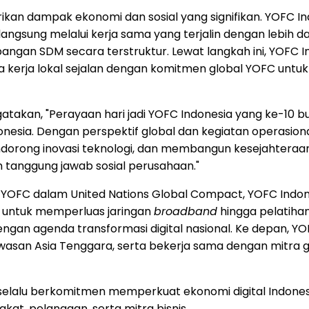
ikan dampak ekonomi dan sosial yang signifikan. YOFC In
ngsung melalui kerja sama yang terjalin dengan lebih dari
ngan SDM secara terstruktur. Lewat langkah ini, YOFC 
ga kerja lokal sejalan dengan komitmen global YOFC u
atakan, "Perayaan hari jadi YOFC Indonesia yang ke-10 
onesia
. Dengan perspektif global dan kegiatan operasio
orong inovasi teknologi, dan membangun kesejahteraan be
n tanggung jawab sosial perusahaan."
OFC dalam United Nations Global Compact, YOFC Indones
al untuk memperluas jaringan
broadband
hingga pelatiha
as dengan agenda transformasi digital nasional. Ke depan,
awasan
Asia Tenggara
, serta bekerja sama dengan mitra g
 selalu berkomitmen memperkuat ekonomi digital
Indones
t, pelanggan, serta mitra bisnis.