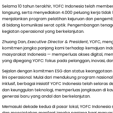
Selama 10 tahun terakhir, YOFC Indonesia telah member
langsung, serta menyediakan 4.000 peluang kerja tidak la
menjalankan program pelatihan kejuruan dan pengemba
di bidang komunikasi serat optik. Pengembangan tena
kegiatan operasional yang berkelanjutan.
Zhuang Dan,
Executive Director & President
, YOFC, meng
komitmen jangka panjang kami terhadap kemajuan
Ind
masyarakat
Indonesia
— memperluas akses digital, mend
yang dipegang YOFC: fokus pada pelanggan, inovasi, da
Sejalan dengan komitmen ESG dan status keanggotaan Y
lini operasional. Mulai dari mendukung program nasion
inklusif, berbagai inisiatif YOFC Indonesia telah selar
dan keunggulan teknologi, memperluas jangkauan di k
generasi baru yang andal dan berkelanjutan.
Memasuki dekade kedua di pasar lokal, YOFC Indonesia
dan menciptakan manfaat jangka panjang bagi masyaraka