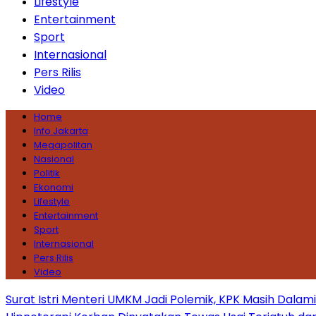
Lifestyle
Entertainment
Sport
Internasional
Pers Rilis
Video
Home
Info Jakarta
Megapolitan
Nasional
Politik
Ekonomi
Lifestyle
Entertainment
Sport
Internasional
Pers Rilis
Video
Surat Istri Menteri UMKM Jadi Polemik, KPK Masih Dala