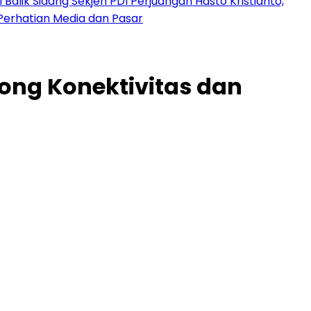
 Balik Sidang Sekjen PDI Perjuangan Hasto Kristianto,
Perhatian Media dan Pasar
rong Konektivitas dan