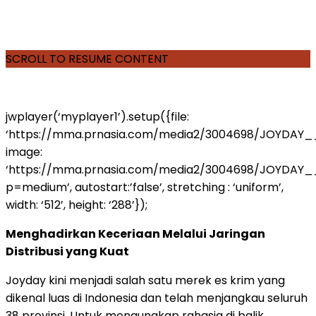
SCROLL TO RESUME CONTENT
jwplayer(‘myplayer1’).setup({file:
‘https://mma.prnasia.com/media2/3004698/JOYDAY
image:
‘https://mma.prnasia.com/media2/3004698/JOYDAY
p=medium’, autostart:’false’, stretching : ‘uniform’,
width: ‘512’, height: ‘288’});
Menghadirkan Keceriaan Melalui Jaringan
Distribusi yang Kuat
Joyday kini menjadi salah satu merek es krim yang
dikenal luas di Indonesia dan telah menjangkau seluruh
38 provinsi. Untuk mengungkap rahasia di balik