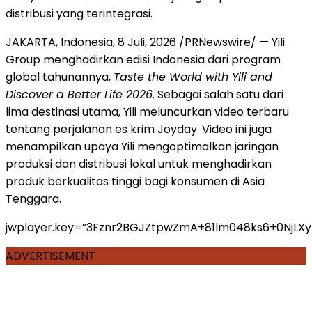
distribusi yang terintegrasi.
JAKARTA, Indonesia
,
8 Juli, 2026
/PRNewswire/ — Yili
Group menghadirkan edisi Indonesia dari program
global tahunannya,
Taste the World with Yili and
Discover a Better Life 2026
. Sebagai salah satu dari
lima destinasi utama, Yili meluncurkan video terbaru
tentang perjalanan es krim Joyday. Video ini juga
menampilkan upaya Yili mengoptimalkan jaringan
produksi dan distribusi lokal untuk menghadirkan
produk berkualitas tinggi bagi konsumen di Asia
Tenggara.
jwplayer.key=”3Fznr2BGJZtpwZmA+81lm048ks6+0NjLX
ADVERTISEMENT