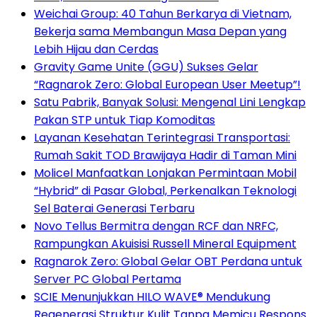
Weichai Group: 40 Tahun Berkarya di Vietnam,
Bekerja sama Membangun Masa Depan yang
Lebih Hijau dan Cerdas
Gravity Game Unite (GGU) Sukses Gelar
“Ragnarok Zero: Global European User Meetup”!
Satu Pabrik, Banyak Solusi: Mengenal Lini Lengkap
Pakan STP untuk Tiap Komoditas
Layanan Kesehatan Terintegrasi Transportasi:
Rumah Sakit TOD Brawijaya Hadir di Taman Mini
Molicel Manfaatkan Lonjakan Permintaan Mobil
“Hybrid” di Pasar Global, Perkenalkan Teknologi
Sel Baterai Generasi Terbaru
Novo Tellus Bermitra dengan RCF dan NRFC,
Rampungkan Akuisisi Russell Mineral Equipment
Ragnarok Zero: Global Gelar OBT Perdana untuk
Server PC Global Pertama
SCIE Menunjukkan HILO WAVE® Mendukung
Regenerasi Struktur Kulit Tanpa Memicu Respons