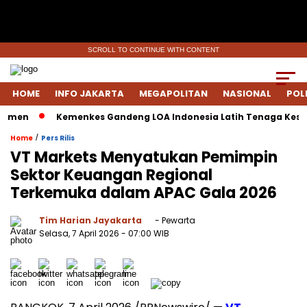
SCROLL TO CONTINUE WITH CONTENT
HOME
INFO JAKARTA
MEGAPOLITAN
NASIONAL
POL
men
Kemenkes Gandeng LOA Indonesia Latih Tenaga Kesehat
/
Home
Pers Rilis
VT Markets Menyatukan Pemimpin
Sektor Keuangan Regional
Terkemuka dalam APAC Gala 2026
Tim Harian Jayakarta
- Pewarta
Selasa, 7 April 2026
- 07:00 WIB