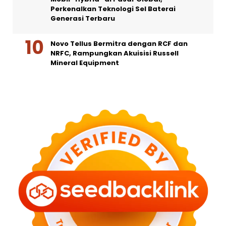
Perkenalkan Teknologi Sel Baterai
Generasi Terbaru
Novo Tellus Bermitra dengan RCF dan
NRFC, Rampungkan Akuisisi Russell
Mineral Equipment