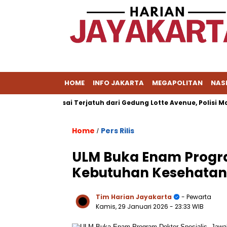
HOME
INFO JAKARTA
MEGAPOLITAN
NAS
an Tewas Usai Terjatuh dari Gedung Lotte Avenue, Polisi Masih 
Home
Pers Rilis
/
ULM Buka Enam Progra
Kebutuhan Kesehatan
Tim Harian Jayakarta
- Pewarta
Kamis, 29 Januari 2026
- 23:33 WIB