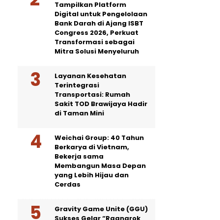
Tampilkan Platform
Digital untuk Pengelolaan
Bank Darah di Ajang ISBT
Congress 2026, Perkuat
Transformasi sebagai
Mitra Solusi Menyeluruh
Layanan Kesehatan
Terintegrasi
Transportasi: Rumah
Sakit TOD Brawijaya Hadir
di Taman Mini
Weichai Group: 40 Tahun
Berkarya di Vietnam,
Bekerja sama
Membangun Masa Depan
yang Lebih Hijau dan
Cerdas
Gravity Game Unite (GGU)
Sukses Gelar “Ragnarok