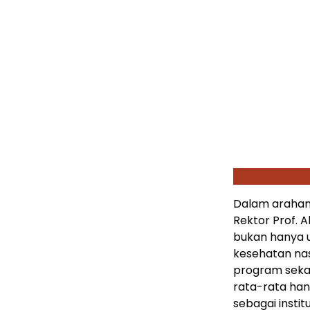
Dalam arahan
Rektor Prof. 
bukan hanya u
kesehatan na
program sekal
rata-rata ha
sebagai inst