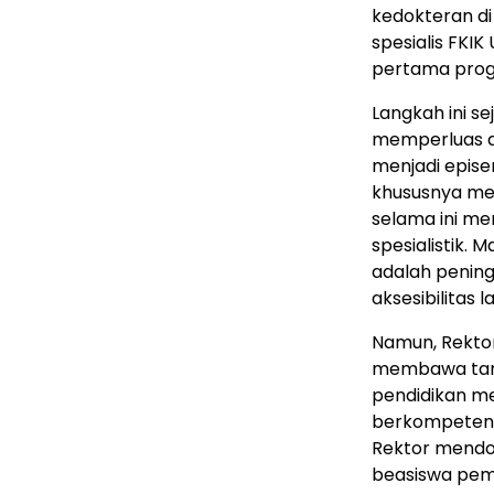
kedokteran d
spesialis FKI
pertama progr
Langkah ini s
memperluas ak
menjadi epis
khususnya me
selama ini me
spesialistik.
adalah pening
aksesibilitas
Namun, Rektor
membawa tang
pendidikan me
berkompeten,
Rektor mend
beasiswa pem