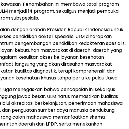
i kawasan. Penambahan ini membawa total program
K ULM menjadi 14 program, sekaligus menjadi pembuka
am subspesialis.
ejalan dengan arahan Presiden Republik Indonesia untuk
ses pendidikan dokter spesialis. ULM diharapkan
entrum pengembangan pendidikan kedokteran spesialis,
layani kebutuhan masyarakat di daerah-daerah yang
ngalami kesulitan akses ke layanan kesehatan
 Manfaat langsung yang akan dirasakan masyarakat
katan kualitas diagnostik, terapi komprehensif, dan
 layanan kesehatan khusus tanpa perlu ke pulau Jawa.
 juga menegaskan bahwa pencapaian ini sekaligus
gung jawab besar. ULM harus memastikan kualitas
lalui akreditasi berkelanjutan, penerimaan mahasiswa
 dan penguatan sumber daya manusia pendukung.
orong calon mahasiswa memanfaatkan skema
erintah daerah dan LPDP, serta menekankan