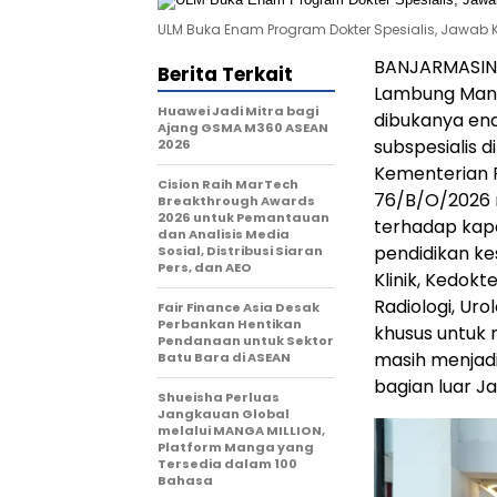
ULM Buka Enam Program Dokter Spesialis, Jawab
BANJARMASIN,
Berita Terkait
Lambung Mang
Huawei Jadi Mitra bagi
dibukanya ena
Ajang GSMA M360 ASEAN
subspesialis 
2026
Kementerian P
Cision Raih MarTech
76/B/O/2026 
Breakthrough Awards
2026 untuk Pemantauan
terhadap ka
dan Analisis Media
pendidikan ke
Sosial, Distribusi Siaran
Pers, dan AEO
Klinik, Kedokt
Radiologi, Ur
Fair Finance Asia Desak
Perbankan Hentikan
khusus untuk 
Pendanaan untuk Sektor
masih menjadi
Batu Bara di ASEAN
bagian luar J
Shueisha Perluas
Jangkauan Global
melalui MANGA MILLION,
Platform Manga yang
Tersedia dalam 100
Bahasa