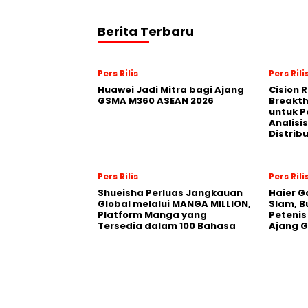
Berita Terbaru
Pers Rilis
Pers Rili
Huawei Jadi Mitra bagi Ajang
Cision 
GSMA M360 ASEAN 2026
Breakt
untuk 
Analisis
Distrib
Pers Rilis
Pers Rili
Shueisha Perluas Jangkauan
Haier G
Global melalui MANGA MILLION,
Slam, B
Platform Manga yang
Petenis
Tersedia dalam 100 Bahasa
Ajang 