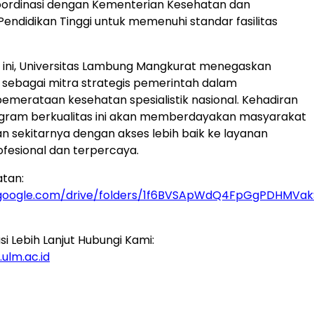
oordinasi dengan Kementerian Kesehatan dan
endidikan Tinggi untuk memenuhi standar fasilitas
tif ini, Universitas Lambung Mangkurat menegaskan
sebagai mitra strategis pemerintah dalam
merataan kesehatan spesialistik nasional. Kehadiran
ram berkualitas ini akan memberdayakan masyarakat
n sekitarnya dengan akses lebih baik ke layanan
fesional dan terpercaya.
atan:
e.google.com/drive/folders/1f6BVSApWdQ4FpGgPDHMVak
i Lebih Lanjut Hubungi Kami:
ulm.ac.id