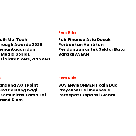
s
Pers Rilis
Raih MarTech
Fair Finance Asia Desak
hrough Awards 2026
Perbankan Hentikan
Pemantauan dan
Pendanaan untuk Sektor Batu
 Media Sosial,
Bara di ASEAN
usi Siaran Pers, dan AEO
s
Pers Rilis
andeng AO 1 Point
SUS ENVIRONMENT Raih Dua
uka Peluang bagi
Proyek WtE di Indonesia,
 Komunitas Tampil di
Percepat Ekspansi Global
Grand Slam