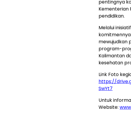
pentingnya k
Kementerian P
pendidikan.
Melalui inisia
komitmennya 
mewujudkan pe
program-prog
Kalimantan da
kesehatan pro
Link Foto kegi
https://driv
SwYt7
Untuk informas
Website:
www.