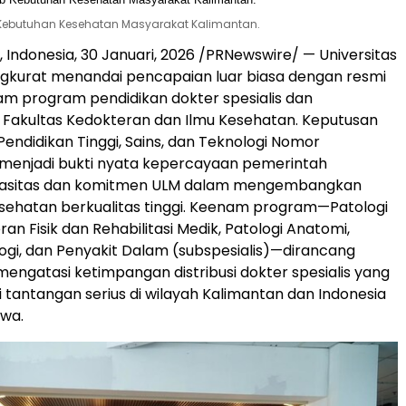
 Kebutuhan Kesehatan Masyarakat Kalimantan.
 Indonesia
,
30 Januari, 2026
/PRNewswire/ — Universitas
kurat menandai pencapaian luar biasa dengan resmi
m program pendidikan dokter spesialis dan
di Fakultas Kedokteran dan Ilmu Kesehatan. Keputusan
endidikan Tinggi, Sains, dan Teknologi Nomor
menjadi bukti nyata kepercayaan pemerintah
pasitas dan komitmen ULM dalam mengembangkan
sehatan berkualitas tinggi. Keenam program—Patologi
eran Fisik dan Rehabilitasi Medik, Patologi Anatomi,
ologi, dan Penyakit Dalam (subspesialis)—dirancang
mengatasi ketimpangan distribusi dokter spesialis yang
 tantangan serius di wilayah Kalimantan dan Indonesia
awa.