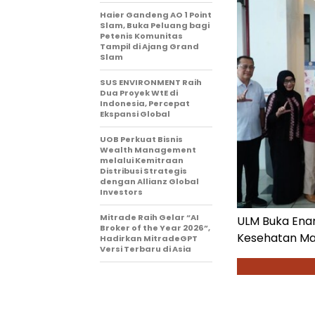
Haier Gandeng AO 1 Point
Slam, Buka Peluang bagi
Petenis Komunitas
Tampil di Ajang Grand
Slam
SUS ENVIRONMENT Raih
Dua Proyek WtE di
Indonesia, Percepat
Ekspansi Global
UOB Perkuat Bisnis
Wealth Management
melalui Kemitraan
Distribusi Strategis
dengan Allianz Global
Investors
Mitrade Raih Gelar “AI
ULM Buka Ena
Broker of the Year 2026”,
Kesehatan Ma
Hadirkan MitradeGPT
Versi Terbaru di Asia