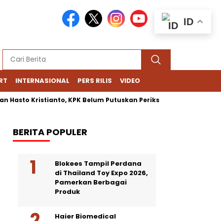
ID
RT
INTERNASIONAL
PERS RILIS
VIDEO
to Kristianto, KPK Belum Putuskan Periksa Firli Bahuri
Komun
BERITA POPULER
Blokees Tampil Perdana
di Thailand Toy Expo 2026,
Pamerkan Berbagai
Produk
Haier Biomedical