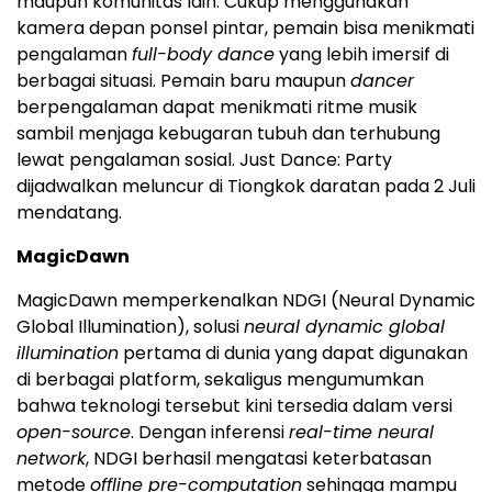
maupun komunitas lain. Cukup menggunakan
kamera depan ponsel pintar, pemain bisa menikmati
pengalaman
full-body dance
yang lebih imersif di
berbagai situasi. Pemain baru maupun
dancer
berpengalaman dapat menikmati ritme musik
sambil menjaga kebugaran tubuh dan terhubung
lewat pengalaman sosial. Just Dance: Party
dijadwalkan meluncur di Tiongkok daratan pada 2 Juli
mendatang.
MagicDawn
MagicDawn memperkenalkan NDGI (Neural Dynamic
Global Illumination), solusi
neural dynamic global
illumination
pertama di dunia yang dapat digunakan
di berbagai platform, sekaligus mengumumkan
bahwa teknologi tersebut kini tersedia dalam versi
open-source
. Dengan inferensi
real-time neural
network
, NDGI berhasil mengatasi keterbatasan
metode
offline pre-computation
sehingga mampu