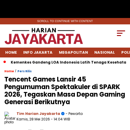
SCROLL TO CONTINUE WITH CONTENT
HOME
INFO JAKARTA
MEGAPOLITAN
NASIONAL
POL
emenkes Gandeng LOA Indonesia Latih Tenaga Kesehatan Tingka
/
Home
Pers Rilis
Tencent Games Lansir 45
Pengumuman Spektakuler di SPARK
2026, Tegaskan Masa Depan Gaming
Generasi Berikutnya
Tim Harian Jayakarta
- Pewarta
Kamis, 28 Mei 2026
- 14:04 WIB