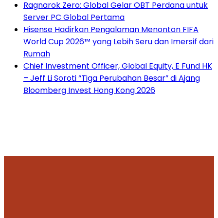
Ragnarok Zero: Global Gelar OBT Perdana untuk
Server PC Global Pertama
Hisense Hadirkan Pengalaman Menonton FIFA
World Cup 2026™ yang Lebih Seru dan Imersif dari
Rumah
Chief Investment Officer, Global Equity, E Fund HK
– Jeff Li Soroti “Tiga Perubahan Besar” di Ajang
Bloomberg Invest Hong Kong 2026