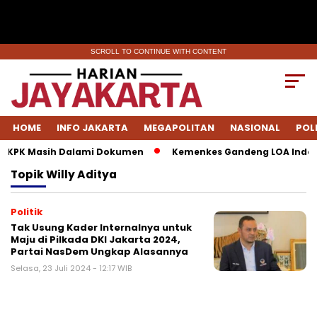
SCROLL TO CONTINUE WITH CONTENT
HOME
INFO JAKARTA
MEGAPOLITAN
NASIONAL
POL
k, KPK Masih Dalami Dokumen
Kemenkes Gandeng LOA Indones
Topik
Willy Aditya
Politik
Tak Usung Kader Internalnya untuk
Maju di Pilkada DKI Jakarta 2024,
Partai NasDem Ungkap Alasannya
Selasa, 23 Juli 2024 - 12:17 WIB