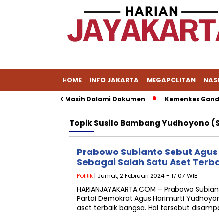
HOME
INFO JAKARTA
MEGAPOLITAN
NAS
 Jadi Polemik, KPK Masih Dalami Dokumen
Kemenkes Gandeng
Topik
Susilo Bambang Yudhoyono (
Prabowo Subianto Sebut Agus
Sebagai Salah Satu Aset Terb
Politik
| Jumat, 2 Februari 2024 - 17:07 WIB
HARIANJAYAKARTA.COM – Prabowo Subian
Partai Demokrat Agus Harimurti Yudhoyon
aset terbaik bangsa. Hal tersebut disam