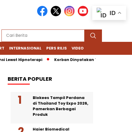
ID
RT
INTERNASIONAL
PERS RILIS
VIDEO
Lewat Hipnoterapi
Korban Dinyatakan Tewas Usai Terjatuh d
BERITA POPULER
Blokees Tampil Perdana
di Thailand Toy Expo 2026,
Pamerkan Berbagai
Produk
Haier Biomedical