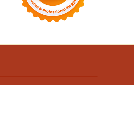
Hariankarawang.com
Hariancirebon.com
AWAB
KONTAK IKLAN