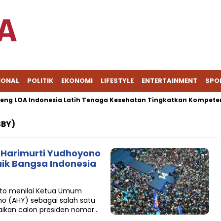
IONAL
POLITIK
EKONOMI
LIFESTYLE
ENTERTAINMENT
SPO
 LOA Indonesia Latih Tenaga Kesehatan Tingkatkan Kompetensi 
SBY)
 Harimurti Yudhoyono
aik Bangsa Indonesia
to menilai Ketua Umum
o (AHY) sebagai salah satu
paikan calon presiden nomor…