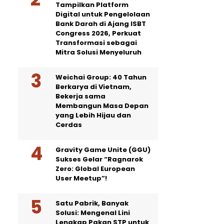
Tampilkan Platform
Digital untuk Pengelolaan
Bank Darah di Ajang ISBT
Congress 2026, Perkuat
Transformasi sebagai
Mitra Solusi Menyeluruh
Weichai Group: 40 Tahun
Berkarya di Vietnam,
Bekerja sama
Membangun Masa Depan
yang Lebih Hijau dan
Cerdas
Gravity Game Unite (GGU)
Sukses Gelar “Ragnarok
Zero: Global European
User Meetup”!
Satu Pabrik, Banyak
Solusi: Mengenal Lini
Lengkap Pakan STP untuk