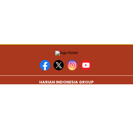
HARIAN INDONESIA GROUP
Harianolahraga.com
Harianbogor.com
Hariansumedang.com
Harianjayakarta.com
Harianmalang.com
TIM REDAKSI
PEDOMAN MEDIA
KODE ETIK
HAK J
COPYRIGHT © 2026 HARIANJAYAKARTA.COM - ALL RIGHTS RESERVED