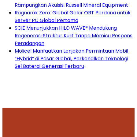
Rampungkan Akuisisi Russell Mineral Equipment
Ragnarok Zero: Global Gelar OBT Perdana untuk
Server PC Global Pertama
SCIE Menunjukkan HILO WAVE® Mendukung
Regenerasi Struktur Kulit Tanpa Memicu Respons
Peradangan
Molicel Manfaatkan Lonjakan Permintaan Mobil
“Hybrid” di Pasar Global, Perkenalkan Teknologi
Sel Baterai Generasi Terbaru