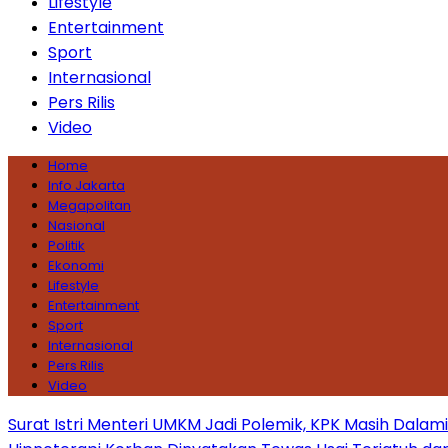
Lifestyle
Entertainment
Sport
Internasional
Pers Rilis
Video
Home
Info Jakarta
Megapolitan
Nasional
Politik
Ekonomi
Lifestyle
Entertainment
Sport
Internasional
Pers Rilis
Video
Surat Istri Menteri UMKM Jadi Polemik, KPK Masih Dala