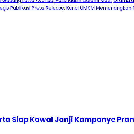
 Gedung Lotte Avenue, Polisi Masih Dalami Motif
Drama di
tegis Publikasi Press Release, Kunci UMKM Memenangkan 
arta Siap Kawal Janji Kampanye Pr