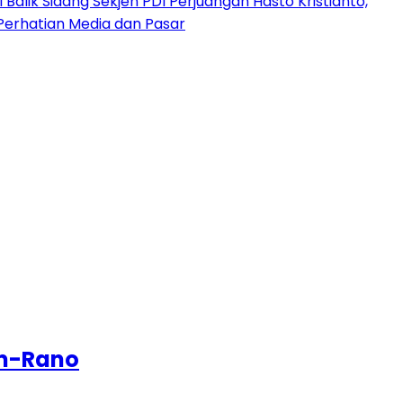
 Balik Sidang Sekjen PDI Perjuangan Hasto Kristianto,
Perhatian Media dan Pasar
am-Rano