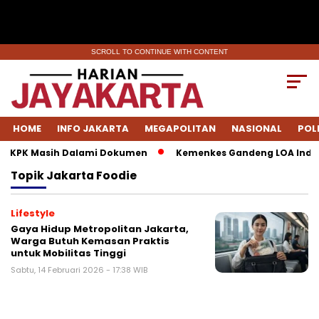
SCROLL TO CONTINUE WITH CONTENT
HOME
INFO JAKARTA
MEGAPOLITAN
NASIONAL
POL
k, KPK Masih Dalami Dokumen
Kemenkes Gandeng LOA Indones
Topik
Jakarta Foodie
Lifestyle
Gaya Hidup Metropolitan Jakarta,
Warga Butuh Kemasan Praktis
untuk Mobilitas Tinggi
Sabtu, 14 Februari 2026 - 17:38 WIB