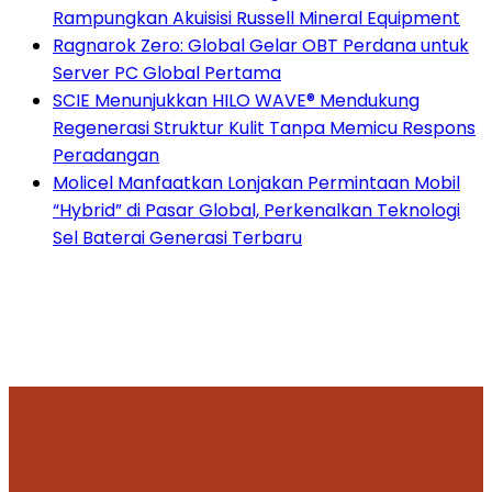
Rampungkan Akuisisi Russell Mineral Equipment
Ragnarok Zero: Global Gelar OBT Perdana untuk
Server PC Global Pertama
SCIE Menunjukkan HILO WAVE® Mendukung
Regenerasi Struktur Kulit Tanpa Memicu Respons
Peradangan
Molicel Manfaatkan Lonjakan Permintaan Mobil
“Hybrid” di Pasar Global, Perkenalkan Teknologi
Sel Baterai Generasi Terbaru