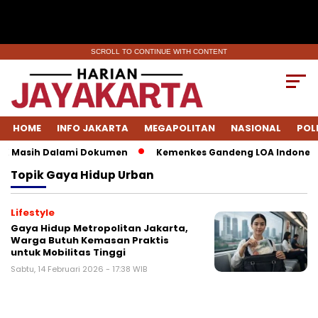
SCROLL TO CONTINUE WITH CONTENT
HOME
INFO JAKARTA
MEGAPOLITAN
NASIONAL
POL
KPK Masih Dalami Dokumen
Kemenkes Gandeng LOA Indonesia 
Topik
Gaya Hidup Urban
Lifestyle
Gaya Hidup Metropolitan Jakarta,
Warga Butuh Kemasan Praktis
untuk Mobilitas Tinggi
Sabtu, 14 Februari 2026 - 17:38 WIB