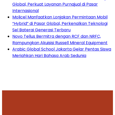
Global, Perkuat Layanan Purnajual di Pasar
Internasional
Molicel Manfaatkan Lonjakan Permintaan Mobil
“Hybrid” di Pasar Global, Perkenalkan Teknologi
Sel Baterai Generasi Terbaru
Novo Tellus Bermitra dengan RCF dan NRFC,
Rampungkan Akuisisi Russell Mineral Equipment
Arabic Global School Jakarta Gelar Pentas Siswa
Meriahkan Hari Bahasa Arab Sedunia