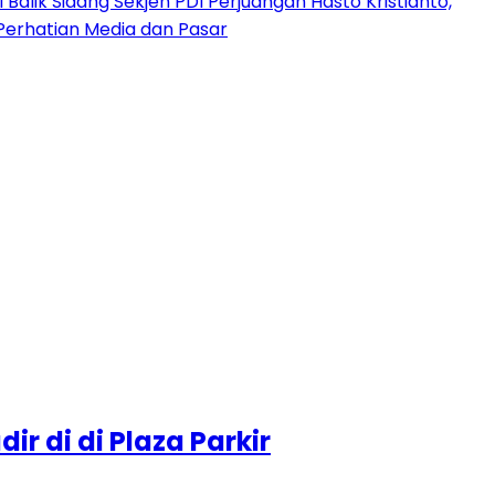
 Balik Sidang Sekjen PDI Perjuangan Hasto Kristianto,
Perhatian Media dan Pasar
r di di Plaza Parkir