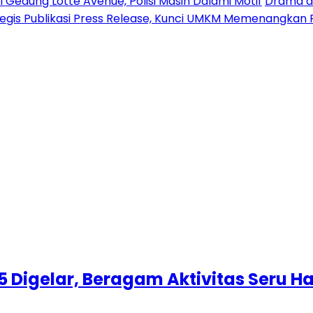
 Gedung Lotte Avenue, Polisi Masih Dalami Motif
Drama di
tegis Publikasi Press Release, Kunci UMKM Memenangkan 
 Digelar, Beragam Aktivitas Seru Hadi