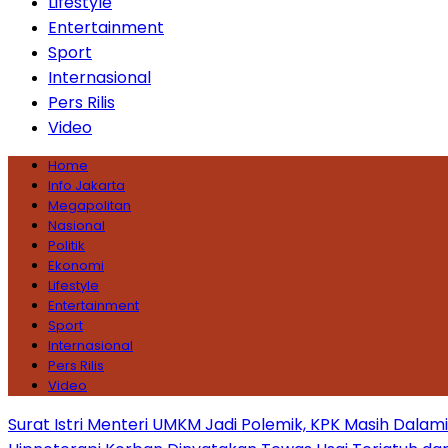
Lifestyle
Entertainment
Sport
Internasional
Pers Rilis
Video
Home
Info Jakarta
Megapolitan
Nasional
Politik
Ekonomi
Lifestyle
Entertainment
Sport
Internasional
Pers Rilis
Video
Surat Istri Menteri UMKM Jadi Polemik, KPK Masih Dala