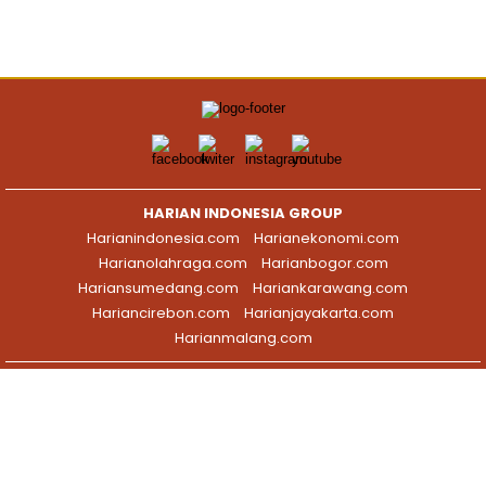
HARIAN INDONESIA GROUP
Harianindonesia.com
Harianekonomi.com
Harianolahraga.com
Harianbogor.com
Hariansumedang.com
Hariankarawang.com
Hariancirebon.com
Harianjayakarta.com
Harianmalang.com
HOME
HISTORI MEDIA
TIM REDAKSI
PEDOMAN MEDIA
KODE ETIK
HAK JAWAB
KONTAK IKLAN