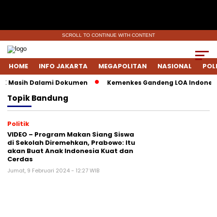
SCROLL TO CONTINUE WITH CONTENT
HOME
INFO JAKARTA
MEGAPOLITAN
NASIONAL
POL
KPK Masih Dalami Dokumen
Kemenkes Gandeng LOA Indonesia 
Topik
Bandung
Politik
VIDEO – Program Makan Siang Siswa
di Sekolah Diremehkan, Prabowo: Itu
akan Buat Anak Indonesia Kuat dan
Cerdas
Jumat, 9 Februari 2024 - 12:27 WIB