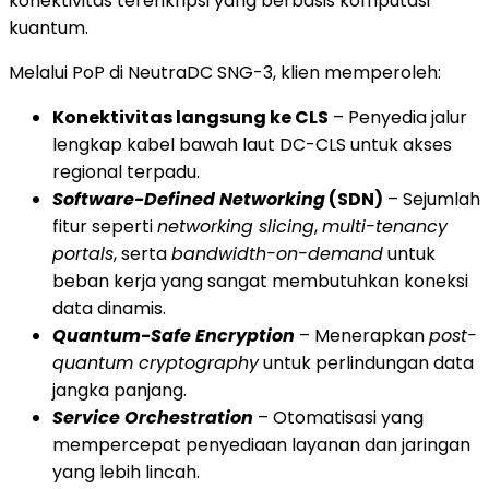
konektivitas terenkripsi yang berbasis komputasi
kuantum.
Melalui PoP di NeutraDC SNG-3, klien memperoleh:
Konektivitas langsung ke CLS
– Penyedia jalur
lengkap kabel bawah laut DC-CLS untuk akses
regional terpadu.
Software-Defined Networking
(SDN)
– Sejumlah
fitur seperti
networking slicing
,
multi-tenancy
portals
, serta
bandwidth-on-demand
untuk
beban kerja yang sangat membutuhkan koneksi
data dinamis.
Quantum-Safe Encryption
– Menerapkan
post-
quantum cryptography
untuk perlindungan data
jangka panjang.
Service Orchestration
– Otomatisasi yang
mempercepat penyediaan layanan dan jaringan
yang lebih lincah.