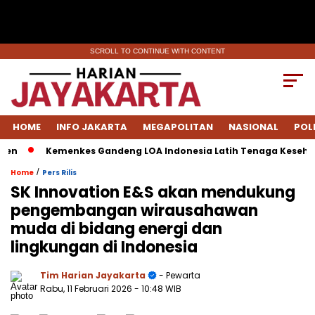
SCROLL TO CONTINUE WITH CONTENT
HOME
INFO JAKARTA
MEGAPOLITAN
NASIONAL
POL
Kemenkes Gandeng LOA Indonesia Latih Tenaga Kesehatan T
/
Home
Pers Rilis
SK Innovation E&S akan mendukung
pengembangan wirausahawan
muda di bidang energi dan
lingkungan di Indonesia
Tim Harian Jayakarta
- Pewarta
Rabu, 11 Februari 2026
- 10:48 WIB