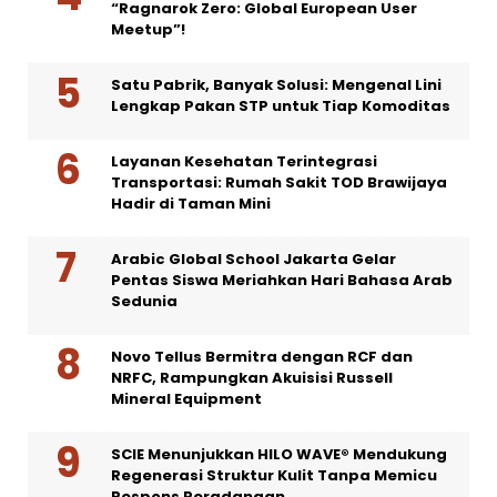
“Ragnarok Zero: Global European User
Meetup”!
Satu Pabrik, Banyak Solusi: Mengenal Lini
Lengkap Pakan STP untuk Tiap Komoditas
Layanan Kesehatan Terintegrasi
Transportasi: Rumah Sakit TOD Brawijaya
Hadir di Taman Mini
Arabic Global School Jakarta Gelar
Pentas Siswa Meriahkan Hari Bahasa Arab
Sedunia
Novo Tellus Bermitra dengan RCF dan
NRFC, Rampungkan Akuisisi Russell
Mineral Equipment
SCIE Menunjukkan HILO WAVE® Mendukung
Regenerasi Struktur Kulit Tanpa Memicu
Respons Peradangan