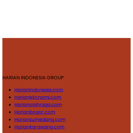
HARIAN INDONESIA GROUP
Harianindonesia.com
Harianekonomi.com
Harianolahraga.com
Harianbogor.com
Hariansumedang.com
Hariankarawang.com