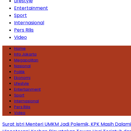
Lifestyle
Entertainment
Sport
Internasional
Pers Rilis
Video
Home
Info Jakarta
Megapolitan
Nasional
Politik
Ekonomi
Lifestyle
Entertainment
Sport
Internasional
Pers Rilis
Video
Surat Istri Menteri UMKM Jadi Polemik, KPK Masih Dala