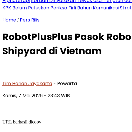
Hipnoterapi
Korban Dinyatakan Tewas Usai Terjatuh dari
KPK Belum Putuskan Periksa Firli Bahuri
Komunikasi Stra
Home
Pers Rilis
/
RobotPlusPlus Pasok Rob
Shipyard di Vietnam
Tim Harian Jayakarta
- Pewarta
Kamis, 7 Mei 2026
- 23:43 WIB
URL berhasil dicopy