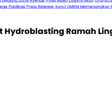
 Gedung Lotte Avenue, Polisi Masih Dalami Motif
Drama di
tegis Publikasi Press Release, Kunci UMKM Memenangkan 
ot Hydroblasting Ramah L