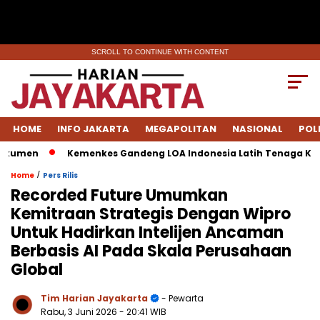
SCROLL TO CONTINUE WITH CONTENT
HOME
INFO JAKARTA
MEGAPOLITAN
NASIONAL
POL
men
Kemenkes Gandeng LOA Indonesia Latih Tenaga Kesehat
/
Home
Pers Rilis
Recorded Future Umumkan
Kemitraan Strategis Dengan Wipro
Untuk Hadirkan Intelijen Ancaman
Berbasis AI Pada Skala Perusahaan
Global
Tim Harian Jayakarta
- Pewarta
Rabu, 3 Juni 2026
- 20:41 WIB