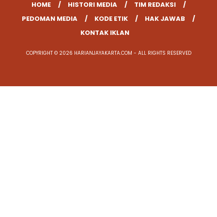
HOME
HISTORI MEDIA
TIM REDAKSI
PEDOMAN MEDIA
KODE ETIK
HAK JAWAB
KONTAK IKLAN
COPYRIGHT © 2026 HARIANJAYAKARTA.COM - ALL RIGHTS RESERVED