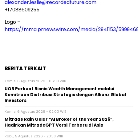
alexander.leslie@recordedfuture.com
+17088609255
Logo –
https://mma.prnewswire.com/media/2941153/599946
BERITA TERKAIT
Kamis, 6 Agustus 2026 - 06:39 WIB
UOB Perkuat Bisnis Wealth Management melalui
Kemitraan Distribusi Strategis dengan Allianz Global
Investors
Kamis, 6 Agustus 2026 - 02:00 WIB
Mitrade Raih Gelar “AI Broker of the Year 2026”,
Hadirkan MitradeGPT Versi Terbaru di Asia
Rabu, 5 Agustus 2026 - 23:58 WIB