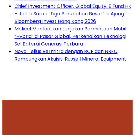
Chief Investment Officer, Global Equity, E Fund HK
– Jeff Li Soroti “Tiga Perubahan Besar” di Ajang
Bloomberg Invest Hong Kong 2026
Molicel Manfaatkan Lonjakan Permintaan Mobil
“Hybrid” di Pasar Global, Perkenalkan Teknologi
Sel Baterai Generasi Terbaru
Novo Tellus Bermitra dengan RCF dan NRFC,
Rampungkan Akuisisi Russell Mineral Equipment