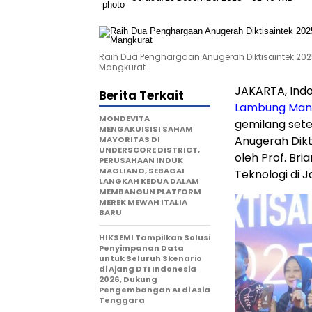
Raih Dua Penghargaan Anugerah Diktisaintek 2
Mangkurat
JAKARTA, Ind
Berita Terkait
Lam
bung Man
MONDEVITA
gemilang sete
MENGAKUISISI SAHAM
Anugerah Dikt
MAYORITAS DI
UNDERSCORE DISTRICT,
oleh Prof. Bria
PERUSAHAAN INDUK
MAGLIANO, SEBAGAI
Teknologi di
J
LANGKAH KEDUA DALAM
MEMBANGUN PLATFORM
MEREK MEWAH ITALIA
BARU
HIKSEMI Tampilkan Solusi
Penyimpanan Data
untuk Seluruh Skenario
di Ajang DTI Indonesia
2026, Dukung
Pengembangan AI di Asia
Tenggara