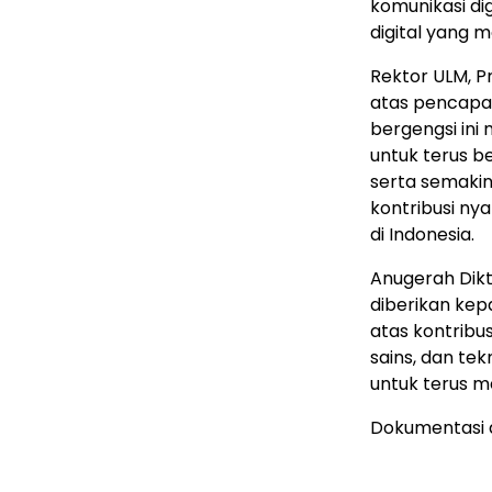
komunikasi dig
digital yang m
Rektor ULM, Pr
atas pencapa
bergengsi ini
untuk terus 
serta semak
kontribusi ny
di
Indonesia
.
Anugerah Dik
diberikan kepa
atas kontribus
sains, dan tek
untuk terus m
Dokumentasi 