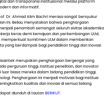
ital dan transparansi institusional melalui platform
odern dan informatif.
of. Dr.
Ahmad Alim Bachri
merasa sangat bersyukur
ian ini. Beliau menyatakan bahwa penghargaan
 menjadi penambah semangat seluruh sivitas akademika
bekerja keras demi kemajuan dan perkembangan ULM,
in memperkuat komitmen ULM dalam memberikan
ata yang berdampak bagi pendidikan tinggi dan inovasi
tisaintek merupakan penghargaan bergengsi yang
da perguruan tinggi, institusi penelitian, dan inovator
i luar biasa mereka dalam bidang pendidikan tinggi,
nologi. Penghargaan ini menjadi motivasi bagi institusi
eningkatkan kualitas dan inovasi di semua bidang.
dapat diunduh di tautan
BERIKUT
.