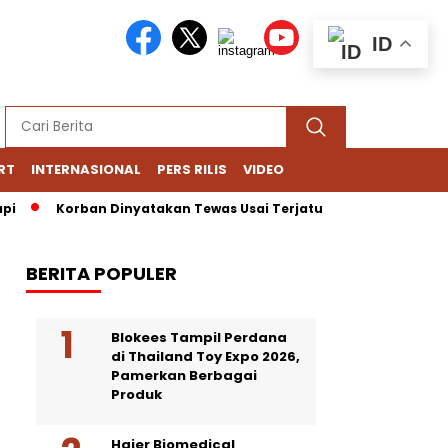
ID
RT
INTERNASIONAL
PERS RILIS
VIDEO
Korban Dinyatakan Tewas Usai Terjatuh dari Gedung Lotte Ave
BERITA POPULER
Blokees Tampil Perdana
di Thailand Toy Expo 2026,
Pamerkan Berbagai
Produk
Haier Biomedical