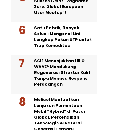
Sukses Gelar “Ragnarok
Zero: Global European
User Meetup”!
Satu Pabrik, Banyak
Solusi: Mengenal Lini
Lengkap Pakan STP untuk
Tiap Komoditas
SCIE Menunjukkan HILO
WAVE® Mendukung
Regenerasi Struktur Kulit
Tanpa Memicu Respons
Peradangan
Molicel Manfaatkan
Lonjakan Permintaan
Mobil “Hybrid” di Pasar
Global, Perkenalkan
Teknologi Sel Baterai
Generasi Terbaru