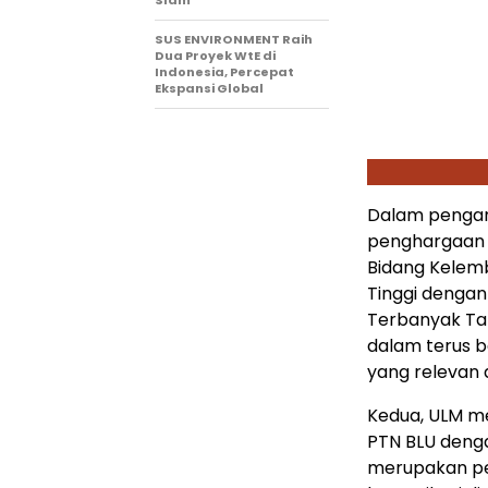
Slam
SUS ENVIRONMENT Raih
Dua Proyek WtE di
Indonesia, Percepat
Ekspansi Global
Dalam penganu
penghargaan 
Bidang Kelem
Tinggi dengan
Terbanyak Ta
dalam terus 
yang relevan 
Kedua, ULM me
PTN BLU deng
merupakan pe