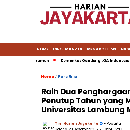
HOME
INFO JAKARTA
MEGAPOLITAN
NAS
asih Dalami Dokumen
Kemenkes Gandeng LOA Indonesia Latih
Home
Pers Rilis
/
Raih Dua Penghargaan
Penutup Tahun yang
Universitas Lambung
Tim Harian Jayakarta
- Pewarta
Selasa, 23 Desember 2025
- 02:46 WIB