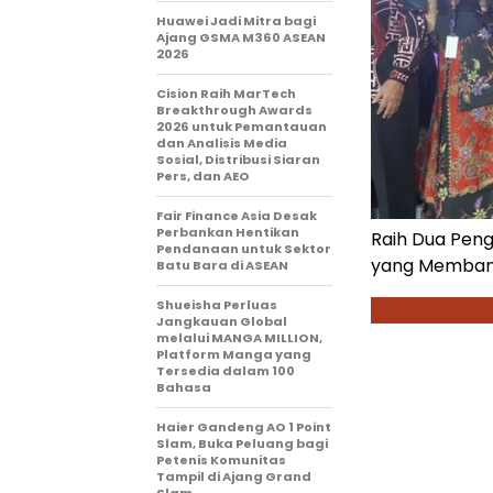
Huawei Jadi Mitra bagi
Ajang GSMA M360 ASEAN
2026
Cision Raih MarTech
Breakthrough Awards
2026 untuk Pemantauan
dan Analisis Media
Sosial, Distribusi Siaran
Pers, dan AEO
Fair Finance Asia Desak
Perbankan Hentikan
Raih Dua Peng
Pendanaan untuk Sektor
yang Membang
Batu Bara di ASEAN
Shueisha Perluas
Jangkauan Global
melalui MANGA MILLION,
Platform Manga yang
Tersedia dalam 100
Bahasa
Haier Gandeng AO 1 Point
Slam, Buka Peluang bagi
Petenis Komunitas
Tampil di Ajang Grand