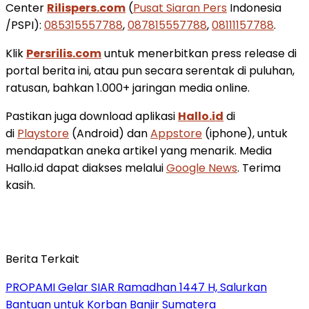
Center
Rilispers.com
(
Pusat Siaran Pers
Indonesia
/PSPI):
085315557788
,
087815557788
,
08111157788
.
Klik
Persrilis.com
untuk menerbitkan press release di
portal berita ini, atau pun secara serentak di puluhan,
ratusan, bahkan 1.000+ jaringan media online.
Pastikan juga download aplikasi
Hallo.id
di
di
Playstore
(Android) dan
Appstore
(iphone), untuk
mendapatkan aneka artikel yang menarik. Media
Hallo.id dapat diakses melalui
Google News
. Terima
kasih.
Berita Terkait
PROPAMI Gelar SIAR Ramadhan 1447 H, Salurkan
Bantuan untuk Korban Banjir Sumatera