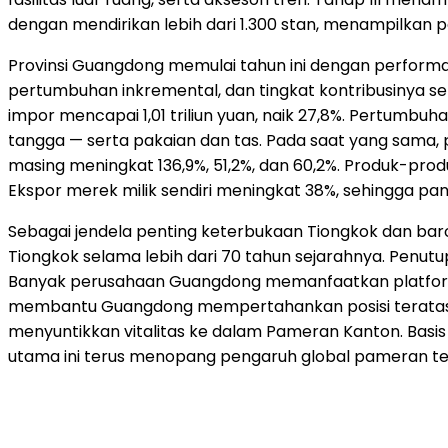
dengan mendirikan lebih dari 1.300 stan, menampilkan p
Provinsi Guangdong memulai tahun ini dengan performa 
pertumbuhan inkremental, dan tingkat kontribusinya sem
impor mencapai 1,01 triliun yuan, naik 27,8%. Pertumbu
tangga — serta pakaian dan tas. Pada saat yang sama, p
masing meningkat 136,9%, 51,2%, dan 60,2%. Produk-pro
Ekspor merek milik sendiri meningkat 38%, sehingga pa
Sebagai jendela penting keterbukaan Tiongkok dan b
Tiongkok selama lebih dari 70 tahun sejarahnya. Penut
Banyak perusahaan Guangdong memanfaatkan platform 
membantu Guangdong mempertahankan posisi teratas n
menyuntikkan vitalitas ke dalam Pameran Kanton. Basis i
utama ini terus menopang pengaruh global pameran te