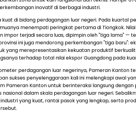
erkembangan inovatif di berbagai industri.
kuat di bidang perdagangan luar negeri. Pada kuartal p
uanya menempati peringkat pertama di Tiongkok. Nilai ek
han impor terjadi secara luas, dipimpin oleh "tiga lama"
rovinsi ini juga mendorong perkembangan "tiga baru": ek
duk yang merepresentasikan kekuatan produktif berkualit
ngsanya terhadap total nilai ekspor Guangdong pada kuar
arometer perdagangan luar negerinya, Pameran Kanton 
upan sukses penyelenggaraan kali ini melengkapi awal y
Pameran Kanton untuk berinteraksi langsung dengan p
asional dalam skala perdagangan luar negeri. Sebalik
ndustri yang kuat, rantai pasok yang lengkap, serta prod
rsebut.