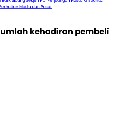
 Balik Sidang Sekjen PDI Perjuangan Hasto Kristianto,
Perhatian Media dan Pasar
jumlah kehadiran pembeli