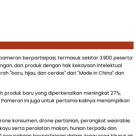
 pameran berpartisipasi, termasuk sekitar 3.900 peserta
kungan, dan produk dengan hak kekayaan intelektual
"baru, hijau, dan cerdas" dari "Made in China" dan
h produk baru yang diperkenalkan meningkat 27%,
Pameran ini juga untuk pertama kalinya menampilkan
drone konsumen, drone pertanian, perangkat wearable
kayu serta peralatan makan, hunian terpadu dan
670 perusahaan berpartisipasi dalam zona-zona khusus ini