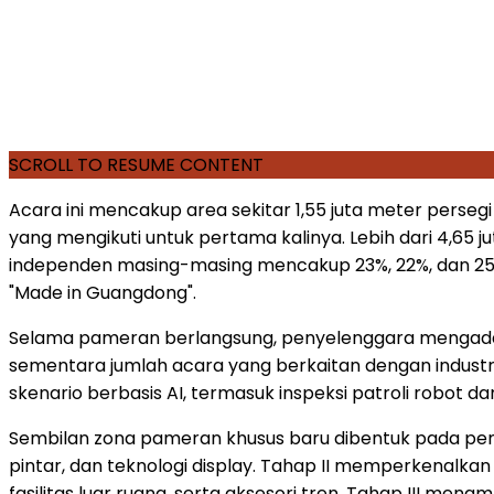
SCROLL TO RESUME CONTENT
Acara ini mencakup area sekitar 1,55 juta meter perseg
yang mengikuti untuk pertama kalinya. Lebih dari 4,65
independen masing-masing mencakup 23%, 22%, dan 25% 
"Made in Guangdong".
Selama pameran berlangsung, penyelenggara mengadaka
sementara jumlah acara yang berkaitan dengan indust
skenario berbasis AI, termasuk inspeksi patroli robot 
Sembilan zona pameran khusus baru dibentuk pada peny
pintar, dan teknologi display. Tahap II memperkenalk
fasilitas luar ruang, serta aksesori tren. Tahap III me