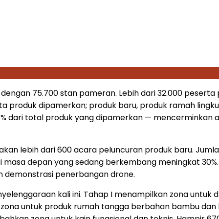
i dengan 75.700 stan pameran. Lebih dari 32.000 peserta
 juta produk dipamerkan; produk baru, produk ramah ling
dari total produk yang dipamerkan — mencerminkan arah 
n lebih dari 600 acara peluncuran produk baru. Jumla
ri masa depan yang sedang berkembang meningkat 30%. 
dan demonstrasi penerbangan drone.
elenggaraan kali ini. Tahap I menampilkan zona untuk 
an zona untuk produk rumah tangga berbahan bambu dan 
nambahkan zona untuk kain fungsional dan teknis. Hampir 