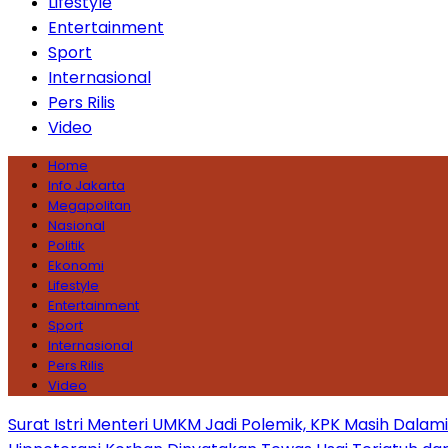
Lifestyle
Entertainment
Sport
Internasional
Pers Rilis
Video
Home
Info Jakarta
Megapolitan
Nasional
Politik
Ekonomi
Lifestyle
Entertainment
Sport
Internasional
Pers Rilis
Video
Surat Istri Menteri UMKM Jadi Polemik, KPK Masih Dala