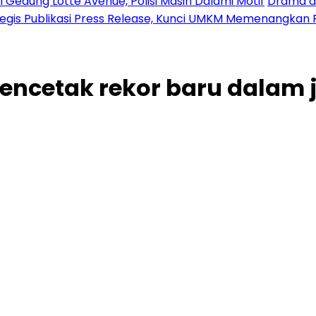
 Gedung Lotte Avenue, Polisi Masih Dalami Motif
Drama di
tegis Publikasi Press Release, Kunci UMKM Memenangkan 
ncetak rekor baru dalam 