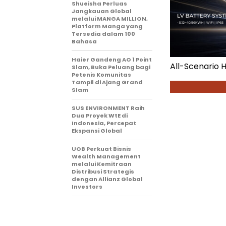
Shueisha Perluas
Jangkauan Global
melalui MANGA MILLION,
Platform Manga yang
Tersedia dalam 100
Bahasa
Haier Gandeng AO 1 Point
All-Scenario 
Slam, Buka Peluang bagi
Petenis Komunitas
Tampil di Ajang Grand
Slam
SUS ENVIRONMENT Raih
Dua Proyek WtE di
Indonesia, Percepat
Ekspansi Global
UOB Perkuat Bisnis
Wealth Management
melalui Kemitraan
Distribusi Strategis
dengan Allianz Global
Investors