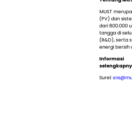
MUST merupaka
(PV) dan sist
dari 800.000 
tangga di sel
(R&D), serta 
energi bersih
Informasi
selengkapny
Surel:
sns@mu