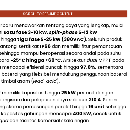
SCROLL TO RESUME CONTENT
rbaru menawarkan rentang daya yang lengkap, mulai
si
satu fase 3-10 kW
,
split-phase
5-12 kW
, hingga
tiga fase 5-25 kW (380VAC)
. Seluruh produk
antongi sertifikat
IP66
dan memiliki fitur pemantauan
 sehingga mampu beroperasi secara andal pada suhu
ntara
-25°C hingga +60°C.
Arsitektur
dual
MPPT pada
u mencapai efisiensi puncak hingga
97,8%,
sementara
s baterai yang fleksibel mendukung penggunaan baterai
 timbal asam (
lead-acid
).
U memiliki kapasitas hingga
25 kW
per unit dengan
ngisian dan pelepasan daya sebesar
210 A
. Seri ini
ng skema pemasangan paralel hingga
16 unit
sehingga
 kapasitas gabungan mencapai
400 kW
, cocok untuk
grid
dan fasilitas komersial skala ringan.