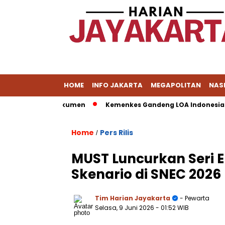
HOME
INFO JAKARTA
MEGAPOLITAN
NAS
sih Dalami Dokumen
Kemenkes Gandeng LOA Indonesia Latih
Home
Pers Rilis
/
MUST Luncurkan Seri E
Skenario di SNEC 2026
Tim Harian Jayakarta
- Pewarta
Selasa, 9 Juni 2026
- 01:52 WIB