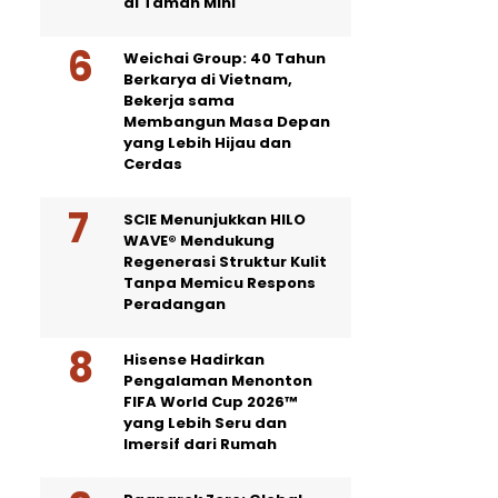
di Taman Mini
Weichai Group: 40 Tahun
Berkarya di Vietnam,
Bekerja sama
Membangun Masa Depan
yang Lebih Hijau dan
Cerdas
SCIE Menunjukkan HILO
WAVE® Mendukung
Regenerasi Struktur Kulit
Tanpa Memicu Respons
Peradangan
Hisense Hadirkan
Pengalaman Menonton
FIFA World Cup 2026™
yang Lebih Seru dan
Imersif dari Rumah