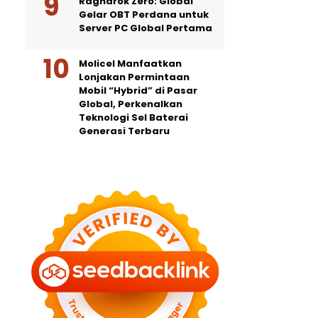
Ragnarok Zero: Global
Gelar OBT Perdana untuk
Server PC Global Pertama
Molicel Manfaatkan
Lonjakan Permintaan
Mobil “Hybrid” di Pasar
Global, Perkenalkan
Teknologi Sel Baterai
Generasi Terbaru