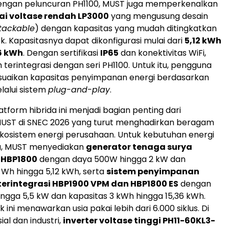
ngan peluncuran PH1100, MUST juga memperkenalkan
ai voltase rendah LP3000
yang mengusung desain
tackable
) dengan kapasitas yang mudah ditingkatkan
ek. Kapasitasnya dapat dikonfigurasi mulai dari
5,12 kWh
6 kWh
. Dengan sertifikasi
IP65
dan konektivitas WiFi,
terintegrasi dengan seri PH1100. Untuk itu, pengguna
uaikan kapasitas penyimpanan energi berdasarkan
lalui sistem
plug-and-play
.
tform hibrida ini menjadi bagian penting dari
UST di SNEC 2026 yang turut menghadirkan beragam
ekosistem energi perusahaan. Untuk kebutuhan energi
a, MUST menyediakan
generator tenaga surya
i HBP1800
dengan daya 500W hingga 2 kW dan
 Wh hingga 5,12 kWh, serta
sistem penyimpanan
 terintegrasi HBP1900 VPM dan HBP1800 ES
dengan
ingga 5,5 kW dan kapasitas 3 kWh hingga 15,36 kWh.
ini menawarkan usia pakai lebih dari 6.000 siklus. Di
al dan industri,
inverter voltase tinggi PH11-60KL3-