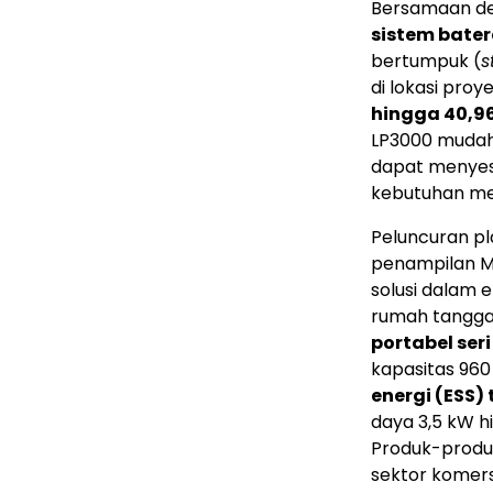
Bersamaan de
sistem bater
bertumpuk (
s
di lokasi proy
hingga 40,9
LP3000 mudah 
dapat menyes
kebutuhan me
Peluncuran pla
penampilan M
solusi dalam 
rumah tangg
portabel ser
kapasitas 960
energi (ESS)
daya 3,5 kW h
Produk-produk 
sektor komersi