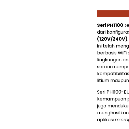
Seri PH1100
te
dari konfigura
(120V/240V)
ini telah meng
berbasis WiFi
lingkungan a
seri ini mamp
kompatibilita
litium maupun
Seri PH1100-E
kemampuan pe
juga menduku
menghasilkan
aplikasi
micro