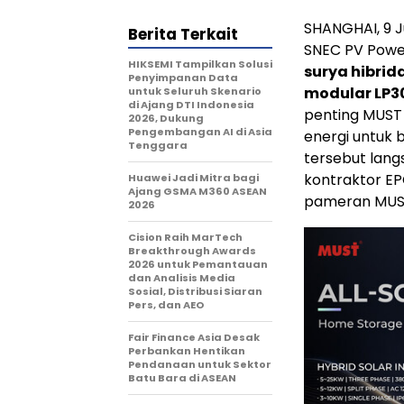
SHANGHAI, 9 
Berita Terkait
SNEC PV Powe
HIKSEMI Tampilkan Solusi
surya hibrida
Penyimpanan Data
modular LP3
untuk Seluruh Skenario
di Ajang DTI Indonesia
penting MUST
2026, Dukung
Pengembangan AI di Asia
energi untuk 
Tenggara
tersebut langs
kontraktor E
Huawei Jadi Mitra bagi
Ajang GSMA M360 ASEAN
pameran MUS
2026
Cision Raih MarTech
Breakthrough Awards
2026 untuk Pemantauan
dan Analisis Media
Sosial, Distribusi Siaran
Pers, dan AEO
Fair Finance Asia Desak
Perbankan Hentikan
Pendanaan untuk Sektor
Batu Bara di ASEAN