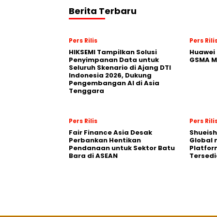
Berita Terbaru
Pers Rilis
Pers Rili
HIKSEMI Tampilkan Solusi
Huawei 
Penyimpanan Data untuk
GSMA M
Seluruh Skenario di Ajang DTI
Indonesia 2026, Dukung
Pengembangan AI di Asia
Tenggara
Pers Rilis
Pers Rili
Fair Finance Asia Desak
Shueish
Perbankan Hentikan
Global 
Pendanaan untuk Sektor Batu
Platfo
Bara di ASEAN
Tersedi