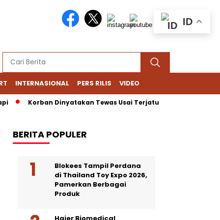
ID
RT
INTERNASIONAL
PERS RILIS
VIDEO
Korban Dinyatakan Tewas Usai Terjatuh dari Gedung Lotte Aven
BERITA POPULER
Blokees Tampil Perdana
di Thailand Toy Expo 2026,
Pamerkan Berbagai
Produk
Haier Biomedical