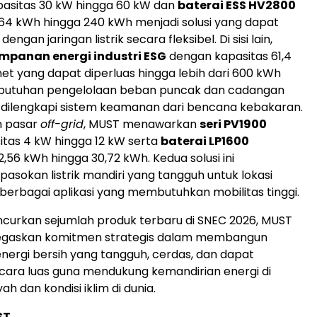
asitas 30 kW hingga 60 kW dan
baterai ESS HV2800
64 kWh hingga 240 kWh menjadi solusi yang dapat
dengan jaringan listrik secara fleksibel. Di sisi lain,
mpanan energi industri ESG
dengan kapasitas 61,4
et yang dapat diperluas hingga lebih dari 600 kWh
utuhan pengelolaan beban puncak dan cadangan
at, dilengkapi sistem keamanan dari bencana kebakaran.
n pasar
off-grid
, MUST menawarkan
seri PV1900
tas 4 kW hingga 12 kW serta
baterai LP1600
,56 kWh hingga 30,72 kWh. Kedua solusi ini
asokan listrik mandiri yang tangguh untuk lokasi
 berbagai aplikasi yang membutuhkan mobilitas tinggi.
curkan sejumlah produk terbaru di SNEC 2026, MUST
gaskan komitmen strategis dalam membangun
 energi bersih yang tangguh, cerdas, dan dapat
cara luas guna mendukung kemandirian energi di
ah dan kondisi iklim di dunia.
ST