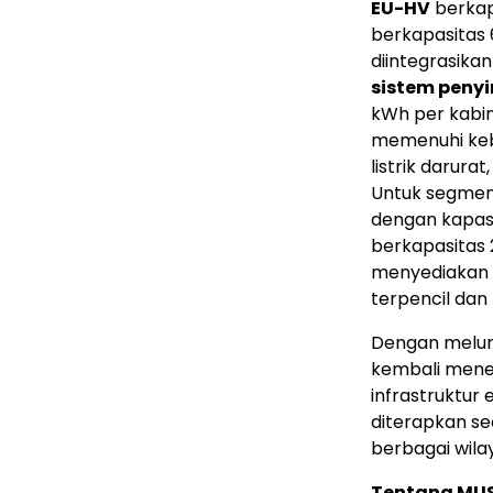
EU-HV
berkap
berkapasitas 
diintegrasikan 
sistem penyi
kWh per kabin
memenuhi keb
listrik darur
Untuk segme
dengan kapasi
berkapasitas 2
menyediakan p
terpencil dan
Dengan melun
kembali mene
infrastruktur
diterapkan se
berbagai wilay
Tentang MU