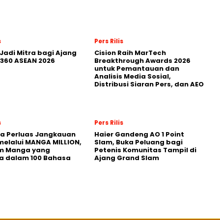
s
Pers Rilis
Jadi Mitra bagi Ajang
Cision Raih MarTech
360 ASEAN 2026
Breakthrough Awards 2026
untuk Pemantauan dan
Analisis Media Sosial,
Distribusi Siaran Pers, dan AEO
s
Pers Rilis
a Perluas Jangkauan
Haier Gandeng AO 1 Point
melalui MANGA MILLION,
Slam, Buka Peluang bagi
rm Manga yang
Petenis Komunitas Tampil di
a dalam 100 Bahasa
Ajang Grand Slam